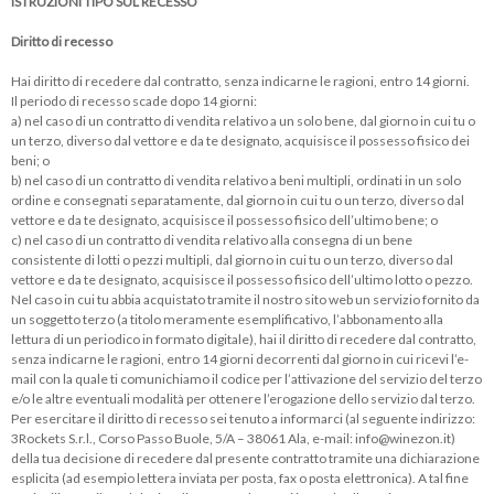
ISTRUZIONI TIPO SUL RECESSO
Diritto di recesso
Hai diritto di recedere dal contratto, senza indicarne le ragioni, entro 14 giorni.
Il periodo di recesso scade dopo 14 giorni:
a) nel caso di un contratto di vendita relativo a un solo bene, dal giorno in cui tu o
un terzo, diverso dal vettore e da te designato, acquisisce il possesso fisico dei
beni; o
b) nel caso di un contratto di vendita relativo a beni multipli, ordinati in un solo
ordine e consegnati separatamente, dal giorno in cui tu o un terzo, diverso dal
vettore e da te designato, acquisisce il possesso fisico dell’ultimo bene; o
c) nel caso di un contratto di vendita relativo alla consegna di un bene
consistente di lotti o pezzi multipli, dal giorno in cui tu o un terzo, diverso dal
vettore e da te designato, acquisisce il possesso fisico dell’ultimo lotto o pezzo.
Nel caso in cui tu abbia acquistato tramite il nostro sito web un servizio fornito da
un soggetto terzo (a titolo meramente esemplificativo, l’abbonamento alla
lettura di un periodico in formato digitale), hai il diritto di recedere dal contratto,
senza indicarne le ragioni, entro 14 giorni decorrenti dal giorno in cui ricevi l’e-
mail con la quale ti comunichiamo il codice per l’attivazione del servizio del terzo
e/o le altre eventuali modalità per ottenere l’erogazione dello servizio dal terzo.
Per esercitare il diritto di recesso sei tenuto a informarci (al seguente indirizzo:
3Rockets S.r.l., Corso Passo Buole, 5/A – 38061 Ala, e-mail:
info@winezon.it
)
della tua decisione di recedere dal presente contratto tramite una dichiarazione
esplicita (ad esempio lettera inviata per posta, fax o posta elettronica). A tal fine