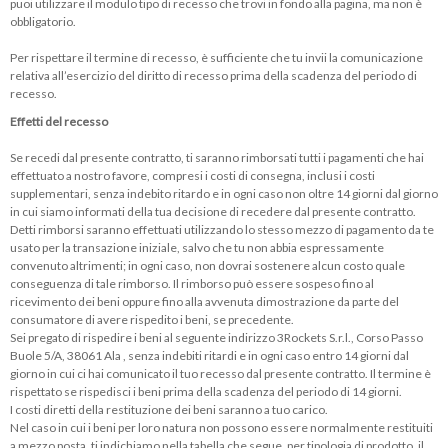
puoi utilizzare il modulo tipo di recesso che trovi in fondo alla pagina, ma non è
obbligatorio.
Per rispettare il termine di recesso, è sufficiente che tu invii la comunicazione
relativa all’esercizio del diritto di recesso prima della scadenza del periodo di
recesso.
Effetti del recesso
Se recedi dal presente contratto, ti saranno rimborsati tutti i pagamenti che hai
effettuato a nostro favore, compresi i costi di consegna, inclusi i costi
supplementari, senza indebito ritardo e in ogni caso non oltre 14 giorni dal giorno
in cui siamo informati della tua decisione di recedere dal presente contratto.
Detti rimborsi saranno effettuati utilizzando lo stesso mezzo di pagamento da te
usato per la transazione iniziale, salvo che tu non abbia espressamente
convenuto altrimenti; in ogni caso, non dovrai sostenere alcun costo quale
conseguenza di tale rimborso. Il rimborso può essere sospeso fino al
ricevimento dei beni oppure fino alla avvenuta dimostrazione da parte del
consumatore di avere rispedito i beni, se precedente.
Sei pregato di rispedire i beni al seguente indirizzo 3Rockets S.r.l., Corso Passo
Buole 5/A, 38061 Ala , senza indebiti ritardi e in ogni caso entro 14 giorni dal
giorno in cui ci hai comunicato il tuo recesso dal presente contratto. Il termine è
rispettato se rispedisci i beni prima della scadenza del periodo di 14 giorni.
I costi diretti della restituzione dei beni saranno a tuo carico.
Nel caso in cui i beni per loro natura non possono essere normalmente restituiti
a mezzo posta, ti indichiamo nella tabella che segue, per tipologia di prodotto, il