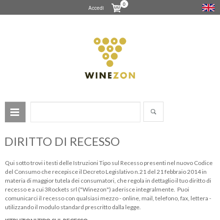
0
Accedi
DIRITTO DI RECESSO
Qui sotto trovi i testi delle Istruzioni Tipo sul Recesso presenti nel nuovo Codice
del Consumo che recepisce il Decreto Legislativo n.21 del 21 febbraio 2014 in
materia di maggior tutela dei consumatori, che regola in dettaglio il tuo diritto di
recesso e a cui 3Rockets srl ("Winezon") aderisce integralmente. Puoi
comunicarci il recesso con qualsiasi mezzo - online, mail, telefono, fax, lettera -
utilizzando il modulo standard prescritto dalla legge.