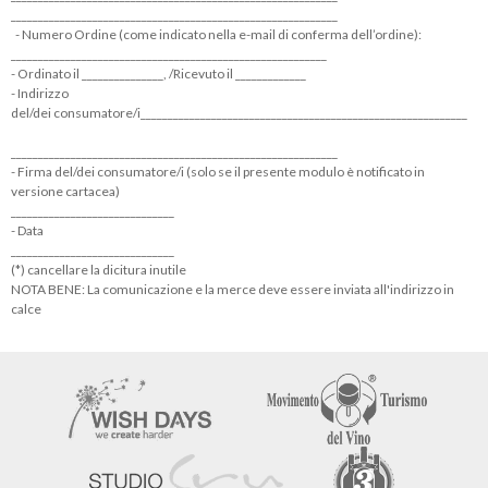
____________________________________________________________
- Numero Ordine (come indicato nella e-mail di conferma dell’ordine):
__________________________________________________________
- Ordinato il _______________, /Ricevuto il _____________
- Indirizzo
del/dei consumatore/i____________________________________________________________
____________________________________________________________
- Firma del/dei consumatore/i (solo se il presente modulo è notificato in
versione cartacea)
______________________________
- Data
______________________________
(*) cancellare la dicitura inutile
NOTA BENE: La comunicazione e la merce deve essere inviata all'indirizzo in
calce