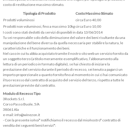
costo di restituzione massimo stimato.
Tipologia di Prodotto
Costo Massimo Stimato
Prodotti voluminosi
circa Euro 40,00
Prodotti non voluminosi, fino a massimo 10kg
circa Euro 10,00
I costi sono stati dedotti da servizi disponibili in data 13/06/2014
Tu sei responsabile solo della diminuzione del valore dei beni risultante da una
manipolazione del bene diversa da quella necessaria per stabilire la natura, le
caratteristiche e il funzionamento dei beni.
Nel caso in cui tu abbia acquistato tramite il nostro sito web un servizio fornito da
un soggetto terzo (a titolo meramente esemplificativo, l’abbonamento alla
lettura di un periodico in formato digitale), se hai chiesto di iniziare la
prestazione del servizio durante il periodo di recesso, sei tenuto a pagarci un
importo proporzionale a quanto fornito fino al momento in cui ci hai comunicato
il tuo recesso dal contratto di acquisto del servizio del terzo, rispetto a tutte le
prestazioni previste dal contratto.
Modulo di Recesso Tipo
3Rockets S.r.l.
Corso Passo Buole, 5/A
38061 Ala
e-mail:
info@winezon.it
- Con la presente io/noi* notifichiamo il recesso dal mio/nostro* contratto di
vendita dei seguenti beni/servizi*:
____________________________________________________________