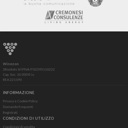
Winezon
3Rockets Srl PIVA IT02393110222
Cap. Soc. 10.000 € i.v.
REA 221190
INFORMAZIONE
Privacy e Cookie Policy
Domande frequenti
Registrati
CONDIZIONI DI UTILIZZO
Condizioni di vendita