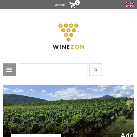
0
Accedi
Arici