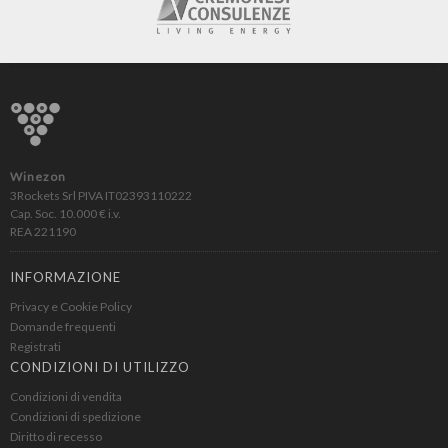
Winezon
3Rockets Srl PIVA IT02393110222
Cap. Soc. 10.000 € i.v.
REA 221190
INFORMAZIONE
Privacy e Cookie Policy
Domande frequenti
Registrati
CONDIZIONI DI UTILIZZO
Condizioni di vendita
Condizioni di spedizione
Diritto di recesso