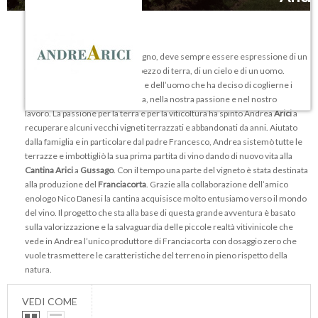
Il vino, con la sua tipologia di vitigno, deve sempre essere espressione di un
territorio, di una cultura, di un pezzo di terra, di un cielo e di un uomo.
Credere nel rispetto della terra e dell’uomo che ha deciso di coglierne i
frutti con scrupolo e intelligenza, nella nostra passione e nel nostro
lavoro. La passione per la terra e per la viticoltura ha spinto Andrea
Arici
a
recuperare alcuni vecchi vigneti terrazzati e abbandonati da anni. Aiutato
dalla famiglia e in particolare dal padre Francesco, Andrea sistemò tutte le
terrazze e imbottigliò la sua prima partita di vino dando di nuovo vita alla
Cantina Arici
a
Gussago
. Con il tempo una parte del vigneto è stata destinata
alla produzione del
Franciacorta
. Grazie alla collaborazione dell’amico
enologo Nico Danesi la cantina acquisisce molto entusiamo verso il mondo
del vino. Il progetto che sta alla base di questa grande avventura è basato
sulla valorizzazione e la salvaguardia delle piccole realtà vitivinicole che
vede in Andrea l’unico produttore di Franciacorta con dosaggio zero che
vuole trasmettere le caratteristiche del terreno in pieno rispetto della
natura.
VEDI COME