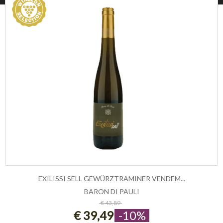
EXILISSI SELL GEWÜRZTRAMINER VENDEM...
BARON DI PAULI
ESAURITO
€ 43,89
€ 39,49
-10%