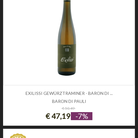
Privacy e Cookie Policy
Domande frequenti
Registrati
CONDIZIONI DI UTILIZZO
Condizioni di vendita
Condizioni di spedizione
Diritto di recesso
Pagamenti sicuri
SOCIAL
CONTATTI
Telefono:
0
EXILISSI GEWÜRZTRAMINER - BARON DI ...
Email:
info@winezon.it
BARON DI PAULI
ESAURITO
€ 50,49
Indirizzo:
€ 47,19
-7%
Via Carlo Cattaneo 19,
37121 Verona (Italy)
© 2026 Winezon