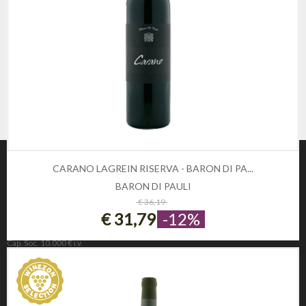
CARANO LAGREIN RISERVA - BARON DI PA...
BARON DI PAULI
ESAURITO
€ 36,19
€ 31,79
-12%
Winezon
3Rockets Srl PIVA IT02393110222
Cap. Soc. 10.000 € i.v.
REA 221190
INFORMAZIONE