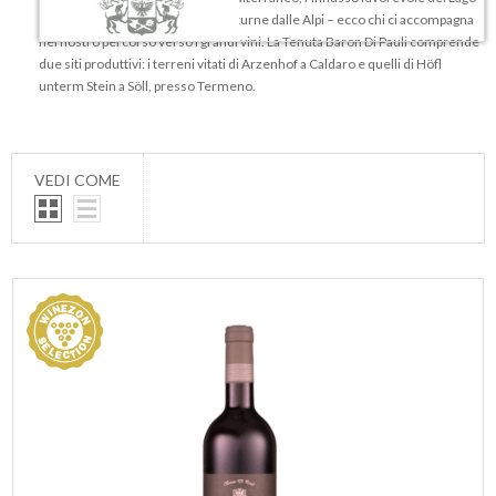
di Caldaro e le fresche brezze notturne dalle Alpi – ecco chi ci accompagna
nel nostro percorso verso i grandi vini. La Tenuta Baron Di Pauli comprende
due siti produttivi: i terreni vitati di Arzenhof a Caldaro e quelli di Höfl
unterm Stein a Söll, presso Termeno.
VEDI COME