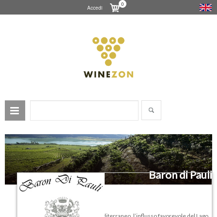
0
Accedi
Baron di Pauli
Le proprietà del suolo, il clima mediterraneo, l’influsso favorevole del Lago