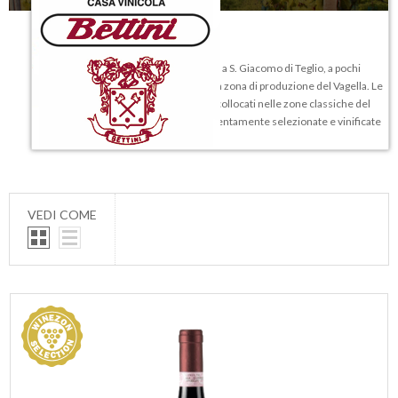
L'Azienda Vitivinicola F.lli Bettini ha sede a S. Giacomo di Teglio, a pochi
chilometri dal capoluogo, nel cuore della zona di produzione del Vagella. Le
uve, provenienti dai vigneti di proprietà collocati nelle zone classiche del
Valtellina Superiore DOCG, vengono attentamente selezionate e vinificate
in moderne e attrezzate cantine.
VEDI COME