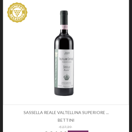
REA 221190
INFORMAZIONE
Privacy e Cookie Policy
Domande frequenti
Registrati
CONDIZIONI DI UTILIZZO
Condizioni di vendita
Condizioni di spedizione
Diritto di recesso
Pagamenti sicuri
SOCIAL
CONTATTI
Telefono:
0
SASSELLA REALE VALTELLINA SUPERIORE ...
Email:
info@winezon.it
BETTINI
ESAURITO
€ 27,39
Indirizzo: