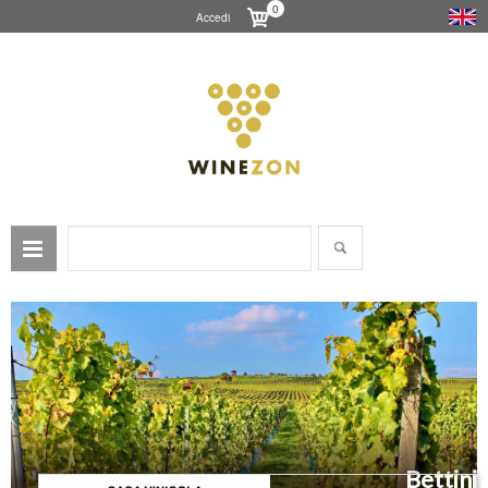
0
Accedi
Bettini