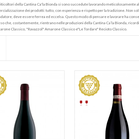
iticoltori della Cantina Ca'la Bionda si sono succedute lavorando meticolosamente alla 
ializzazione dei prodotti: tutto, con esperienza e rispetto per la tradizione. Non solo
ondatore, deve essere ferrea ed eccelsa. Questo modo di pensare e lavorare ha consenti
sso che, costantemente, rientrano nelle produzioni della Cantina Ca’la Bionda, ricordi
arone Classico, "Ravazzol" Amarone Classico e"Le Tordare" Recioto Classico.