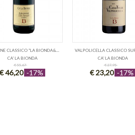
AMARONE CLASSICO "LA BIONDA&QUO...
CA' LA BIONDA
CA' LA BIONDA
ESAURITO
ESAURITO
€ 55,67
€ 27,95
€ 46,20
-17%
€ 23,20
-17%