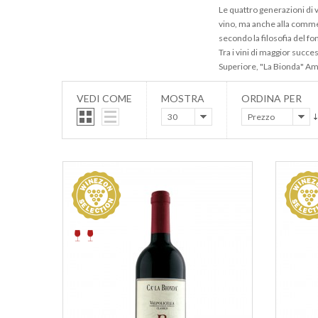
Le quattro generazioni di v
vino, ma anche alla commerc
secondo la filosofia del f
Tra i vini di maggior succe
Superiore, "La Bionda" Am
VEDI COME
MOSTRA
ORDINA PER
30
Prezzo