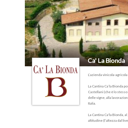
Ca' La Bionda
L’azienda vinicola-agricola
La Cantina Ca’la Bionda pos
Castellani (che è lo stess
delle vigne, alla lavorazio
Italia.
La Cantina Ca'la Bionda, al 
altitudine (l’altezza dal li