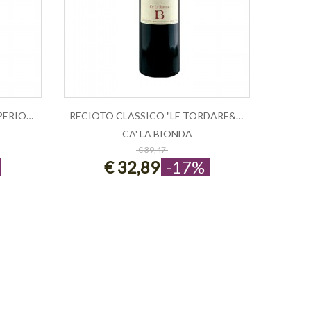
VALPOLICELLA CLASSICO SUPERIORE &QUO...
RECIOTO CLASSICO "LE TORDARE&QU...
CA' LA BIONDA
ESAURITO
€ 39,47
€ 32,89
-17%