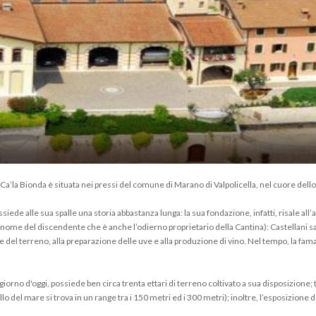
 Ca’la Bionda è situata nei pressi del comune di Marano di Valpolicella, nel cuore dell
siede alle sua spalle una storia abbastanza lunga: la sua fondazione, infatti, risale all’
o nome del discendente che è anche l’odierno proprietario della Cantina): Castellani s
ne del terreno, alla preparazione delle uve e alla produzione di vino. Nel tempo, la fama
giorno d'oggi, possiede ben circa trenta ettari di terreno coltivato a sua disposizione; 
vello del mare si trova in un range tra i 150 metri ed i 300 metri); inoltre, l’esposizione 