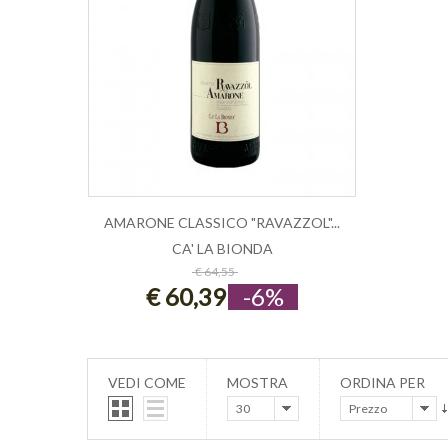
AMARONE CLASSICO "RAVAZZOL"...
CA' LA BIONDA
ESAURITO
€ 64,55
€ 60,39
-6%
VEDI COME
MOSTRA
ORDINA PER
30
Prezzo