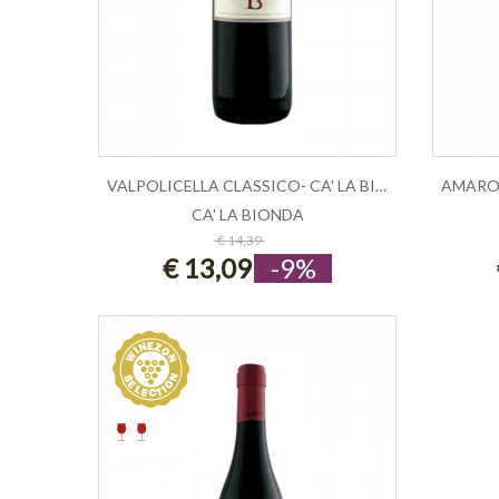
VALPOLICELLA CLASSICO- CA' LA BIONDA...
CA' LA BIONDA
ESAURITO
€ 14,39
€ 13,09
-9%