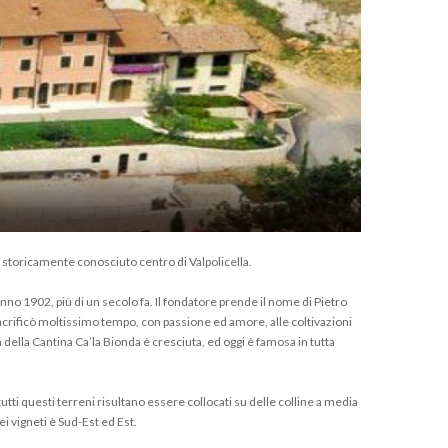
o storicamente conosciuto centro di Valpolicella.
anno 1902, più di un secolo fa. Il fondatore prende il nome di Pietro
acrificò moltissimo tempo, con passione ed amore, alle coltivazioni
 della Cantina Ca’la Bionda è cresciuta, ed oggi è famosa in tutta
tutti questi terreni risultano essere collocati su delle colline a media
dei vigneti è Sud-Est ed Est.