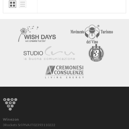
Winezon
3Rockets Srl PIVA IT02393110222