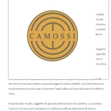
Sulle morbide colline bresciane, al riparo dalle montagne e ventilato dalle
profumate brezze lacustri, si adagia una delle più rinomate zone vinicole
internazionali: il Franciacorta. Qui, dove il vino non dev'essere solo buono
ma addirittura eccellente, i fratelli Claudio e Dario Camossi portano avanti
quotidianamente, con passione e conoscenza, una delle più prestigiose
Aziende Vinicole franciacortine: la Cantina Camossi.
La storia della famiglia Camossi e l'amore per il vino intrecciano un legame
indissolubile basato sulla conoscenza del territorio e sulla grande capacità
nel saper selezionare l'uva, amalgamando i frutti provenienti dai diversi
vigneti di Chardonnay e Pinot Nero per la creazione di gusti e profumi unici.
Rigorosamente accompagnati dalle bollicine.
Le radici della famiglia Camossi trovano da sempre le proprie radici nel
territorio franciacortino e questo legame indissolubile con il territorio lo
trasformano in arte e passione per l'agricoltura e la produzione di ottimo
vino.
In particolar modo, oggetto di grande attenzione è la cantina. La Cantina
Camossi è una vera e propria eccellenza nella produzione di vino e