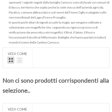
spumanti. I vigneti seguiti dalla famiglia Camossi sono dislocati sui comuni di
Erbusco, territorio che ospita anche la sede stessa dell'azienda agricola,
Paratico, comune abbracciato a sud-ovest dal Fiume Oglio e adagiato sulle
rive meridionali del Lago d'Iseo e Provaglio.
In questi pochi ettari di vigneti accade la magia: qui vengono coltivate e
selezionate uve magnifiche che, seguendo un rigoroso processo di
vinificazione daranno vita a vini magnifici: il Brut, il Saten, il Rosè e
l'eccezionale Extra Brut Millesimato. Bottiglie che hanno portato in tutto il
mondo il nome della Cantina Camossi.
VEDI COME
Non ci sono prodotti corrispondenti alla
selezione..
VEDI COME