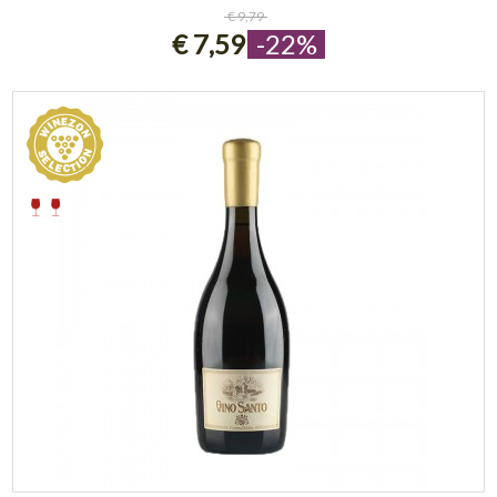
ESAURITO
€ 9,79
€ 7,59
-22%