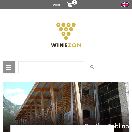
0
Accedi
Cantina Toblino