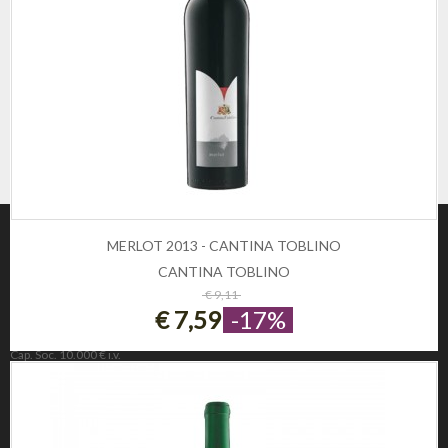
MERLOT 2013 - CANTINA TOBLINO
CANTINA TOBLINO
ESAURITO
€ 9,11
€ 7,59
-17%
Winezon
3Rockets Srl PIVA IT02393110222
Cap. Soc. 10.000 € i.v.
REA 221190
INFORMAZIONE
Privacy e Cookie Policy