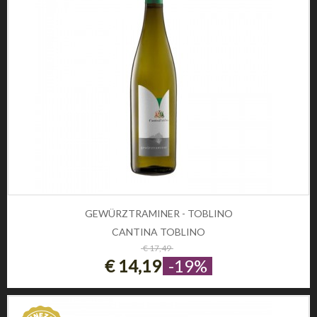
Domande frequenti
Registrati
CONDIZIONI DI UTILIZZO
Condizioni di vendita
Condizioni di spedizione
Diritto di recesso
Pagamenti sicuri
SOCIAL
CONTATTI
Telefono:
0
GEWÜRZTRAMINER - TOBLINO
Email:
info@winezon.it
CANTINA TOBLINO
ESAURITO
€ 17,49
Indirizzo:
€ 14,19
-19%
Via Carlo Cattaneo 19,
37121 Verona (Italy)
© 2026 Winezon