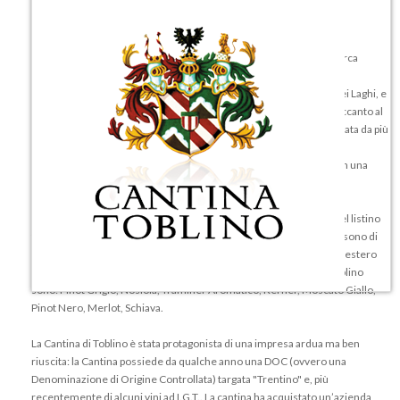
La Cantina di Toblino (che si trova in Trentino Alto Adige) nacque circa
cinquanta anni fa, nell’anno 1960 per idea di alcuni viticoltori, che
visionarono le potenzialità dei vini che erano prodotti nella Valle dei Laghi, e
decisero di inoltrarsi in un’avventura fortunata. La società sorse accanto al
lago di Toblino, area la cui tradizione viticola è secolare: l’uva è portata da più
di cinquecento soci, e le qualità sono garantite al cento per cento.
L’invecchiamento della bevanda è prolungato per sei o sette anni, in una
piccola botte di rovere.
La produzione della Cantina di Toblino, realizza prodotti pregiati: nel listino
troviamo otto vini bianchi, sei vini rossi, un rosato. Tutti questi vini sono di
qualità nobile, ricercati ed apprezzati non solo in Italia ma anche all’estero
dai migliori enologi. Alcuni nomi di vini prodotti nella Cantina di Toblino
sono: Pinot Grigio, Nosiola, Traminer Aromatico, Kerner, Moscato Giallo,
Pinot Nero, Merlot, Schiava.
La Cantina di Toblino è stata protagonista di una impresa ardua ma ben
riuscita: la Cantina possiede da qualche anno una DOC (ovvero una
Denominazione di Origine Controllata) targata "Trentino" e, più
recentemente di alcuni vini ad I.G.T.. La cantina ha acquistato un’azienda