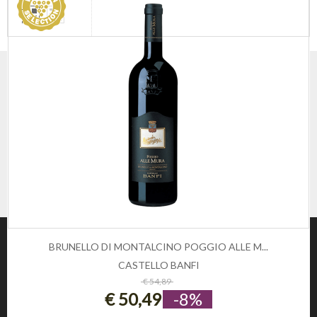
BRUNELLO DI MONTALCINO POGGIO ALLE M...
CASTELLO BANFI
ESAURITO
€ 54,89
€ 50,49
-8%
Winezon
3Rockets Srl PIVA IT02393110222