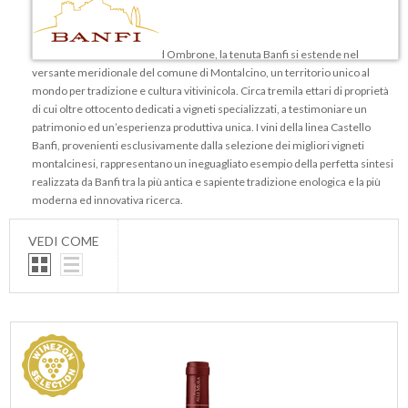
Adagiata tra i fiumi Orcia ed Ombrone, la tenuta Banfi si estende nel
versante meridionale del comune di Montalcino, un territorio unico al
mondo per tradizione e cultura vitivinicola. Circa tremila ettari di proprietà
di cui oltre ottocento dedicati a vigneti specializzati, a testimoniare un
patrimonio ed un’esperienza produttiva unica. I vini della linea Castello
Banfi, provenienti esclusivamente dalla selezione dei migliori vigneti
montalcinesi, rappresentano un ineguagliato esempio della perfetta sintesi
realizzata da Banfi tra la più antica e sapiente tradizione enologica e la più
moderna ed innovativa ricerca.
VEDI COME