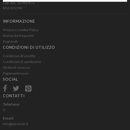
Cap. Soc. 10.000 € i.v.
REA 221190
INFORMAZIONE
Privacy e Cookie Policy
Domande frequenti
Registrati
CONDIZIONI DI UTILIZZO
Condizioni di vendita
Condizioni di spedizione
Diritto di recesso
Pagamenti sicuri
SOCIAL
CONTATTI
Telefono:
0
Email:
info@winezon.it