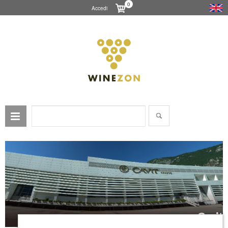
0
Accedi
Cavit