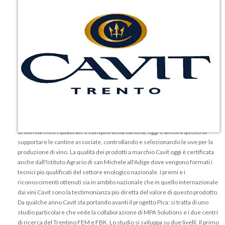
Cavit è l'acronimo di Cantina viticoltori del Trentino. È una cooperativa che
unisce 11 cantine sociali per un totale di ben 4500 viticoltori. La storia di
Cavit ha inizio nel 1950 quando alcuni coltivatori della zona a nord di Trento,
pienamente consapevoli dell'unicità dei loro prodotti e con l'obiettivo di
valorizzarli al meglio, decisero di dare vita ad un consorzio. Questo
consorzio era aperto e rivolto ai viticoltori trentini e aveva il compito di
supportare tutte le fasi della vinificazione. Dopo qualche anno il consorzio
cominciò ad occuparsi anche dell'aspetto più prettamente commerciale e
venne dotato di una cantina propria per esaudire le richieste dei suoi
associati. La sede attuale si trova a Ravina di Trento e oggi ha un'estensione
di 80mila metri quadrati. Il compito della cantina, oggi è ancora quello di
supportare le cantine associate, controllando e selezionando le uve per la
produzione di vino. La qualità dei prodotti a marchio Cavit oggi è certificata
anche dall'Istituto Agrario di san Michele all'Adige dove vengono formati i
tecnici più qualificati del settore enologico nazionale. I premi e i
riconoscimenti ottenuti sia in ambito nazionale che in quello internazionale
dai vini Cavit sono la testimonianza più diretta del valore di questo prodotto.
Da qualche anno Cavit sta portando avanti il progetto Pica: si tratta di uno
studio particolare che vede la collaborazione di MPA Solutions e i due centri
di ricerca del Trentino FEM e FBK. Lo studio si sviluppa su due livelli. Il primo