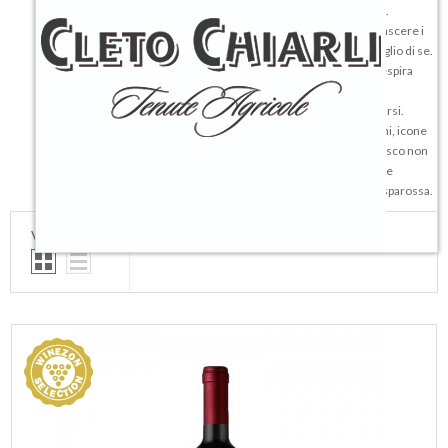
apprezzamento in tutto il mondo, desiderio di fare sempre meglio.
Così nasce Cleto Chiarli: più che una cantina, un mondo dove far nascere i
vini ideali, culla perfetta dove le uve lambrusco possano dare il meglio di se.
Struttura moderna, tecnologie adeguate, in un ambiente dove si respira
storia e tradizione.
Niente fretta, nessuna ansia da produzione, solo la voglia di superarsi.
Così sono nati prodotti come Premium, Fondatore, Vigneto Cialdini, icone
enologiche così legate al territorio e alla storia che il nome Lambrusco non
gli rende merito, incapace di raccontare allo stesso tempo la lineare
mineralità di un Sorbara o la polposa e fruttata sensualità di un Grasparossa.
VEDI COME