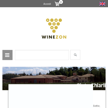
0
Accedi
Cleto Chiarli
Un secolo e mezzo di vini, la stessa famiglia, milioni di bottiglie prodotte,