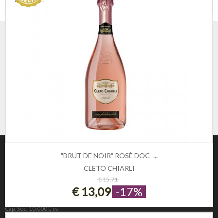
"BRUT DE NOIR" ROSÈ DOC -...
CLETO CHIARLI
ESAURITO
€ 15,71
€ 13,09
-17%
Winezon
3Rockets Srl PIVA IT02393110222
Cap. Soc. 10.000 € i.v.
REA 221190