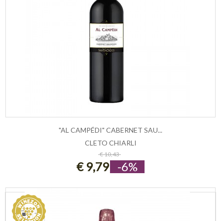
"AL CAMPÉDI" CABERNET SAU...
CLETO CHIARLI
ESAURITO
€ 10,43
€ 9,79
-6%
VEDI COME