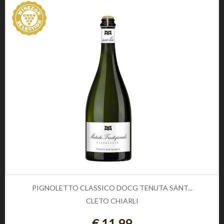
INFORMAZIONE
Privacy e Cookie Policy
Domande frequenti
Registrati
CONDIZIONI DI UTILIZZO
Condizioni di vendita
Condizioni di spedizione
Diritto di recesso
Pagamenti sicuri
SOCIAL
CONTATTI
Telefono:
0
PIGNOLETTO CLASSICO DOCG TENUTA SANT...
Email:
info@winezon.it
CLETO CHIARLI
ESAURITO
Indirizzo:
€ 11,99
Via Carlo Cattaneo 19,