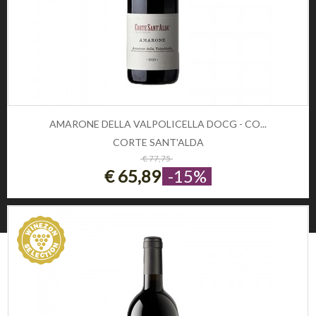
Diritto di recesso
Pagamenti sicuri
SOCIAL
CONTATTI
Telefono:
0
AMARONE DELLA VALPOLICELLA DOCG - CO...
Email:
info@winezon.it
CORTE SANT'ALDA
ESAURITO
€ 77,75
Indirizzo:
€ 65,89
-15%
Via Carlo Cattaneo 19,
37121 Verona (Italy)
© 2026 Winezon