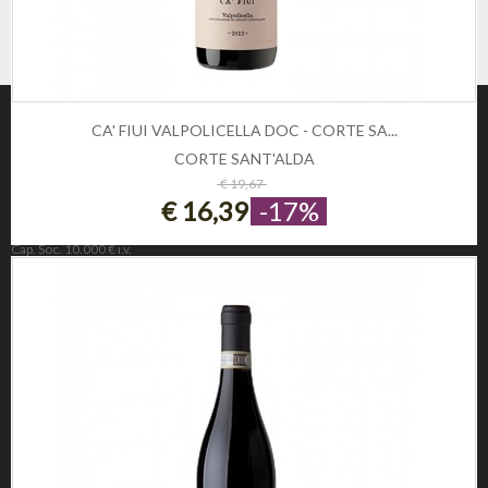
CA' FIUI VALPOLICELLA DOC - CORTE SA...
CORTE SANT'ALDA
ESAURITO
€ 19,67
€ 16,39
-17%
Winezon
3Rockets Srl PIVA IT02393110222
Cap. Soc. 10.000 € i.v.
REA 221190
INFORMAZIONE
Privacy e Cookie Policy
Domande frequenti
Registrati
CONDIZIONI DI UTILIZZO
Condizioni di vendita
Condizioni di spedizione