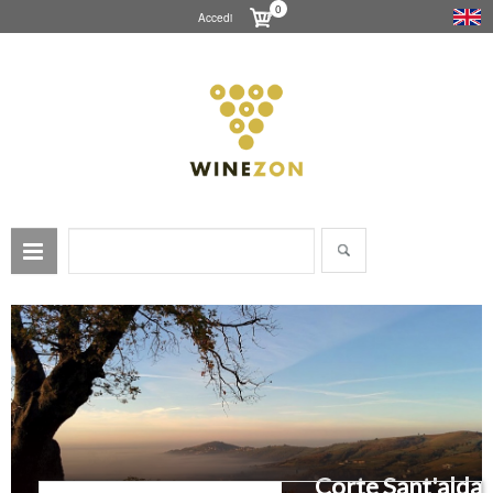
0
Accedi
Corte Sant'alda