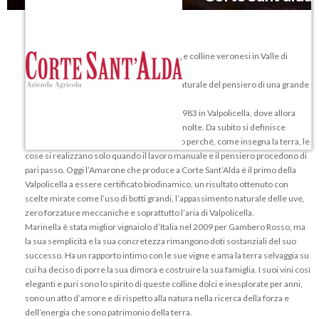
Corte Sant’Alda è una splendida realtà delle colline veronesi in Valle di
Mezzane.
Biodinamica da sempre è l’espressione naturale del pensiero di una grande
donna e interprete dell’enologia italiana.
Marinella Camerani inizia a fare vino nel 1983 in Valpolicella, dove allora
come oggi le donne produttrici non sono molte. Da subito si definisce
un’artigiana e una donna del Rinascimento perché, come insegna la terra, le
cose si realizzano solo quando il lavoro manuale e il pensiero procedono di
pari passo. Oggi l’Amarone che produce a Corte Sant’Alda è il primo della
Valpolicella a essere certificato biodinamico, un risultato ottenuto con
scelte mirate come l’uso di botti grandi, l’appassimento naturale delle uve,
zero forzature meccaniche e soprattutto l’aria di Valpolicella.
Marinella è stata miglior vignaiolo d’Italia nel 2009 per Gambero Rosso, ma
la sua semplicità e la sua concretezza rimangono doti sostanziali del suo
successo. Ha un rapporto intimo con le sue vigne e ama la terra selvaggia su
cui ha deciso di porre la sua dimora e costruire la sua famiglia. I suoi vini così
eleganti e puri sono lo spirito di queste colline dolci e inesplorate per anni,
sono un atto d’amore e di rispetto alla natura nella ricerca della forza e
dell’energia che sono patrimonio della terra.