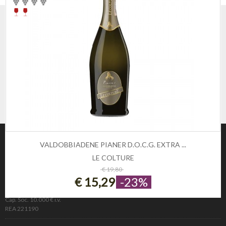
VALDOBBIADENE PIANER D.O.C.G. EXTRA ...
LE COLTURE
ESAURITO
€ 19,80
€ 15,29
-23%
Winezon
3Rockets Srl PIVA IT02393110222
Cap. Soc. 10.000 € i.v.
REA 221190