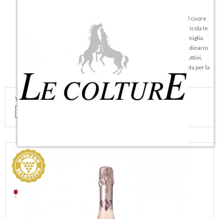
Santo Stefano di Valdobbiadene è un piccolo centro incastonato nel cuore
delle movimentate colline del Prosecco. Qui ha sede l’Azienda Agricola le
Colture, la cui attività risale al 1500, sempre guidata dalla stessa famiglia.
Cesare e Renato Ruggeri sono gli attuali depositari di questo straordinario
patrimonio d’esperienza, costituito da piccoli e grandi segreti produttivi,
profonda conoscenza del territorio e delle sue uve, sensibilità innata per la
salute della vigna ed inesauribile passione.
VEDI COME