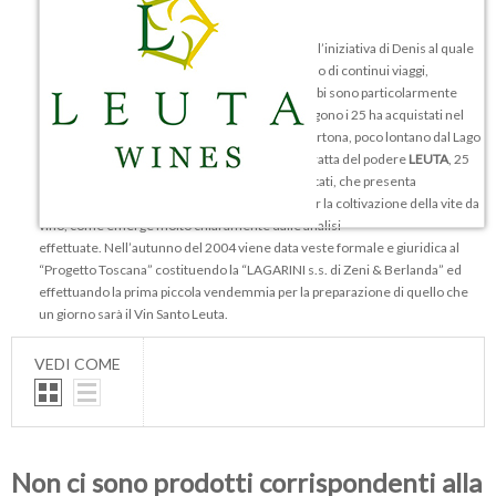
La
Cantina Leuta
nasce idealmente nel 1999 dall’iniziativa di Denis al quale
si affianca molto presto Enzo. Dopo oltre un anno di continui viaggi,
soprattutto in Toscana, terra dalla quale entrambi sono particolarmente
attratti, ai 2 ha di vigneto in Vallagarina si aggiungono i 25 ha acquistati nel
2000 in Toscana nella zona di San Lorenzo di Cortona, poco lontano dal Lago
Trasimeno e dal comune di Montepulciano. Si tratta del podere
LEUTA
, 25
ettari in corpo unico a 310 m.slm, non ancora vitati, che presenta
caratteristiche particolarmente interessanti per la coltivazione della vite da
vino, come emerge molto chiaramente dalle analisi
effettuate. Nell’autunno del 2004 viene data veste formale e giuridica al
“Progetto Toscana” costituendo la “LAGARINI s.s. di Zeni & Berlanda” ed
effettuando la prima piccola vendemmia per la preparazione di quello che
un giorno sarà il Vin Santo Leuta.
VEDI COME
Non ci sono prodotti corrispondenti alla