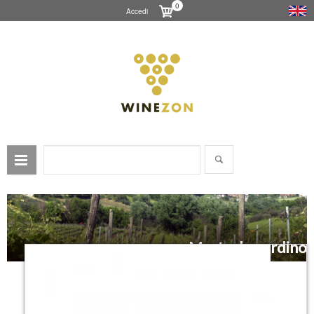
0
Accedi
Mastroberardino
La cantina Mastroberardino nasce nel 1878 per opera di Angelo