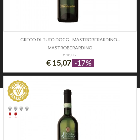
CONTATTI
Telefono:
0
GRECO DI TUFO DOCG - MASTROBERARDINO...
Email:
info@winezon.it
MASTROBERARDINO
ESAURITO
€ 18,08
Indirizzo:
€ 15,07
-17%
Via Carlo Cattaneo 19,
37121 Verona (Italy)
© 2026 Winezon