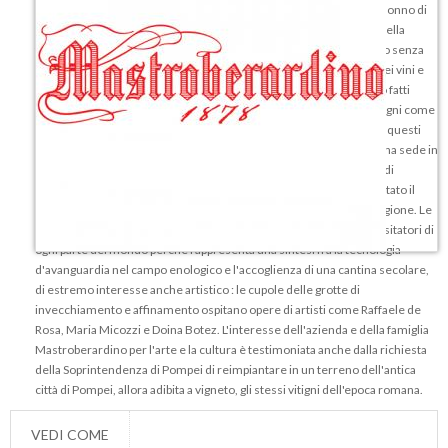
Mastroberardino, Cavaliere dell’Ordine della Corona d’Italia e bisnonno di
Piero Mastroberardino, attuale Presidente dell'azienda. L'attività della
famiglia Mastroberardino si snoda da Angelo al suo pronipote Piero senza
soluzione di continuità: continua è stata l'opera di valorizzazione dei vini e
dei vitigni del territorio, durante la quale i Mastroberardino si sono fatti
pionieri della salvaguardia, della difesa e della valorizzazione di vitigni come
il Fiano, il Greco e l'Aglianico anche in tempi in cui la coltivazione di questi
vitigni era poco di moda e ristretta a territori circoscritti. L'azienda ha sede in
Campania, precisamente ad Atripalda, nell’Alta Irpinia, in provincia di
Avellino. Le tenute sono dislocate nelle aree che hanno rappresentato il
centro delle zone di produzione tipiche dei grandi vini di questa regione. Le
visite alla cantina sono particolarmente interessanti e ambite da visitatori di
ogni parte del mondo perché rappresenta una sintesi fra la tecnologia
d'avanguardia nel campo enologico e l'accoglienza di una cantina secolare,
di estremo interesse anche artistico : le cupole delle grotte di
invecchiamento e affinamento ospitano opere di artisti come Raffaele de
Rosa, Maria Micozzi e Doina Botez. L'interesse dell'azienda e della famiglia
Mastroberardino per l'arte e la cultura è testimoniata anche dalla richiesta
della Soprintendenza di Pompei di reimpiantare in un terreno dell'antica
città di Pompei, allora adibita a vigneto, gli stessi vitigni dell'epoca romana.
VEDI COME