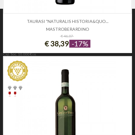
TAURASI "NATURALIS HISTORIA&QUO...
MASTROBERARDINO
ESAURITO
€ 46,07
€ 38,39
-17%
Winezon
3Rockets Srl PIVA IT02393110222
Cap. Soc. 10.000 € i.v.
REA 221190
INFORMAZIONE
Privacy e Cookie Policy
Domande frequenti
Registrati
CONDIZIONI DI UTILIZZO
Condizioni di vendita
Condizioni di spedizione
Diritto di recesso
Pagamenti sicuri
SOCIAL