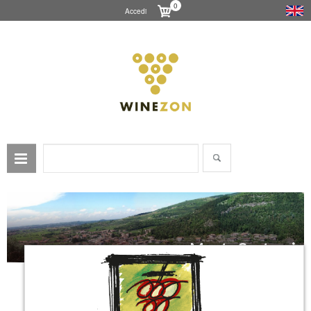
0
Accedi
Monte Santoccio
La cantina
Monte Santoccio
è una azienda vinicola a conduzione familiare,