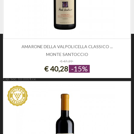
AMARONE DELLA VALPOLICELLA CLASSICO ...
MONTE SANTOCCIO
ESAURITO
€ 47,39
€ 40,28
-15%
Winezon
3Rockets Srl PIVA IT02393110222
Cap. Soc. 10.000 € i.v.
REA 221190
INFORMAZIONE
Privacy e Cookie Policy
Domande frequenti
Registrati
CONDIZIONI DI UTILIZZO
Condizioni di vendita