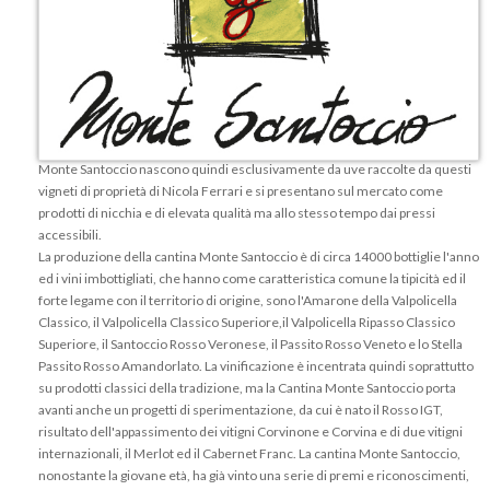
curata in prima persona dal giovane Nicola Ferrari, con alle spalle diverse
esperienze in cantine di piccole e medie dimensioni (fra cui quella di
Quintarelli), e dalla moglie Laura.
I vigneti della cantina si estendono per circa 3 ettari sulla bellissima collina di
Monte Santoccio a Fumane, cuore della Valpolicella classica e producono
per la maggior parte uve del territorio, come Corvina, Corvinone, Molinara e
Rondinella per un totale di circa 180 quintali all'anno. I vini della cantina
Monte Santoccio nascono quindi esclusivamente da uve raccolte da questi
vigneti di proprietà di Nicola Ferrari e si presentano sul mercato come
prodotti di nicchia e di elevata qualità ma allo stesso tempo dai pressi
accessibili.
La produzione della cantina
Monte Santoccio
è di circa 14000 bottiglie l'anno
ed i vini imbottigliati, che hanno come caratteristica comune la tipicità ed il
forte legame con il territorio di origine, sono l'Amarone della Valpolicella
Classico, il Valpolicella Classico Superiore,il Valpolicella Ripasso Classico
Superiore, il Santoccio Rosso Veronese, il Passito Rosso Veneto e lo Stella
Passito Rosso Amandorlato. La vinificazione è incentrata quindi soprattutto
su prodotti classici della tradizione, ma la Cantina Monte Santoccio porta
avanti anche un progetti di sperimentazione, da cui è nato il Rosso IGT,
risultato dell'appassimento dei vitigni Corvinone e Corvina e di due vitigni
internazionali, il Merlot ed il Cabernet Franc. La cantina Monte Santoccio,
nonostante la giovane età, ha già vinto una serie di premi e riconoscimenti,