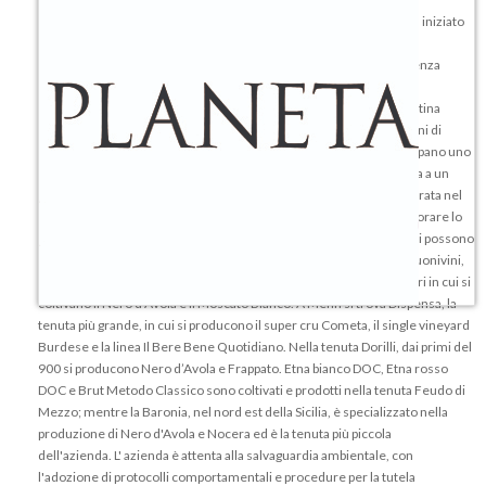
La
Cantina Planeta
è uno dei principali produttori di vini in Sicilia. Ha iniziato
la sua produzione nel 1995, ma vanta una tradizione agricola di 17
generazioni, che dal 1500 si tramanda, proiettandosi nel futuro, senza
distogliere lo sguardo dalle radici.
E' il luogo ideale per chi ama il vino in tutte le sue sfumature: la
Cantina
Planeta
coniuga i classici vini del passato alle nuove sperimentazioni di
gusto, offrendo una varietà inimitabile di sapori. I suoi vigneti occupano uno
spazio di 363 ettari di terreno, dislocati in più tenute, ognuna dedita a un
preciso progetto di produzione. La prima tenuta ad essere innaugurata nel
1995 è Ulmo, situata vicino Sambuco di Sicilia, dove, oltre ad assaporare lo
Chardonnay Planeta, il Merlot Sito dell'Ulmo e il Syrah Maroccoli, si possono
effettuare visite in cantina ed effettuare degustazioni. La tenuta Buonivini,
che prende il nome dalla contrada in cui è ubicata,consta di 51 etteri in cui si
coltivano il Nero d’Avola e il Moscato Bianco. A Menfi si trova Dispensa, la
tenuta più grande, in cui si producono il super cru Cometa, il single vineyard
Burdese e la linea Il Bere Bene Quotidiano. Nella tenuta Dorilli, dai primi del
900 si producono Nero d’Avola e Frappato. Etna bianco DOC, Etna rosso
DOC e Brut Metodo Classico sono coltivati e prodotti nella tenuta Feudo di
Mezzo; mentre la Baronia, nel nord est della Sicilia, è specializzato nella
produzione di Nero d'Avola e Nocera ed è la tenuta più piccola
dell'azienda. L' azienda è attenta alla salvaguardia ambientale, con
l'adozione di protocolli comportamentali e procedure per la tutela