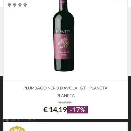
PLUMBAGO NERO D'AVOLA IGT - PLANETA
PLANETA
ESAURITO
€ 17,03
€ 14,19
-17%
Winezon
3Rockets Srl PIVA IT02393110222
Cap. Soc. 10.000 € i.v.
REA 221190