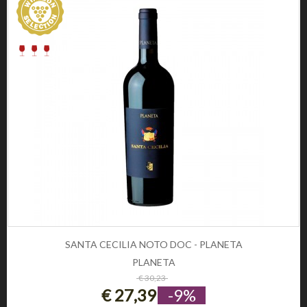
INFORMAZIONE
Privacy e Cookie Policy
Domande frequenti
Registrati
CONDIZIONI DI UTILIZZO
Condizioni di vendita
Condizioni di spedizione
Diritto di recesso
Pagamenti sicuri
SOCIAL
CONTATTI
Telefono:
0
SANTA CECILIA NOTO DOC - PLANETA
Email:
info@winezon.it
PLANETA
ESAURITO
€ 30,23
Indirizzo:
€ 27,39
-9%
Via Carlo Cattaneo 19,
37121 Verona (Italy)