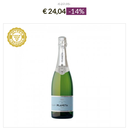
ESAURITO
€ 27,95
€ 24,04
-14%