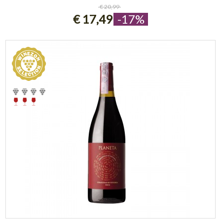
ESAURITO
€ 20,99
€ 17,49
-17%