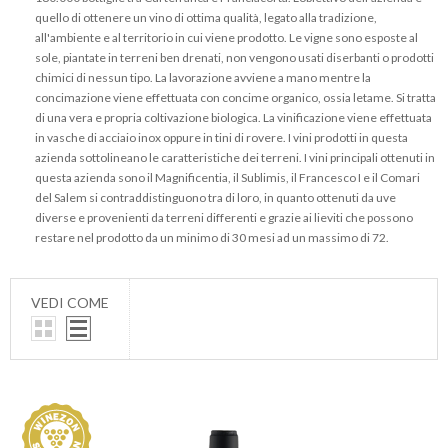
quello di ottenere un vino di ottima qualità, legato alla tradizione,
all'ambiente e al territorio in cui viene prodotto. Le vigne sono esposte al
sole, piantate in terreni ben drenati, non vengono usati diserbanti o prodotti
chimici di nessun tipo. La lavorazione avviene a mano mentre la
concimazione viene effettuata con concime organico, ossia letame. Si tratta
di una vera e propria coltivazione biologica. La vinificazione viene effettuata
in vasche di acciaio inox oppure in tini di rovere. I vini prodotti in questa
azienda sottolineano le caratteristiche dei terreni. I vini principali ottenuti in
questa azienda sono il Magnificentia, il Sublimis, il Francesco I e il Comari
del Salem si contraddistinguono tra di loro, in quanto ottenuti da uve
diverse e provenienti da terreni differenti e grazie ai lieviti che possono
restare nel prodotto da un minimo di 30 mesi ad un massimo di 72.
VEDI COME