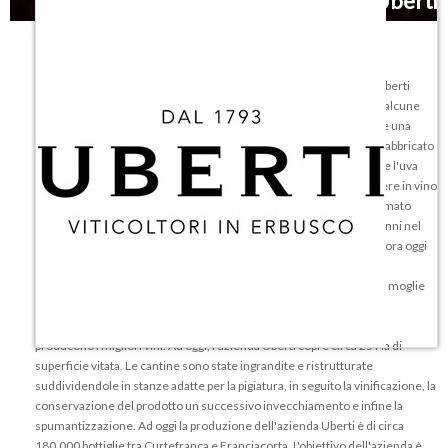
Uberti
La cantina degli
Uberti
nasce nel lontano 1793 quando Bonifacio Uberti
attraverso l'atto datato 12 ottobre diventa un proprietario unico di alcune
terre ad utilizzo misto, infatti in esso era presente una zona vitata e una
zona da piante da frutto e un fabbricato di origini rurali. All'epoca il fabbricato
era utilizzato per metà come stalla e l'altra metà come cantina dove l'uva
veniva trasformata in vino. In passato vi era la tradizione di poter bere in vino
provenienti dalle cantine degli Uberti all'interno di uno spazio chiamato
LIncinsi, durante la festa patronale e Pasqua. Con il passare delgli anni nel
1993 Bonifacio tramanda l'azienda a Giovanni Agostino Uberti ancora oggi
titolare dell'azienda.
Infatti gli attuali proprietari dell'azienda sono Agostino Uberti e sua moglie
Eleonora, appoggiati dalle figlie Francesca e Silvia. Inizialmente la
Franciacorta non era ancora nota come territorio vinicolo dove si
producono i migliori vini. Ad oggi, l'azienda Uberti copre circa 25 Ha di
superficie vitata. Le cantine sono state ingrandite e ristrutturate
suddividendole in stanze adatte per la pigiatura, in seguito la vinificazione, la
conservazione del prodotto un successivo invecchiamento e infine la
spumantizzazione. Ad oggi la produzione dell'azienda Uberti è di circa
180.000 bottiglie tra Curtefranca e Franciacorta. L'obiettivo dell'azienda è