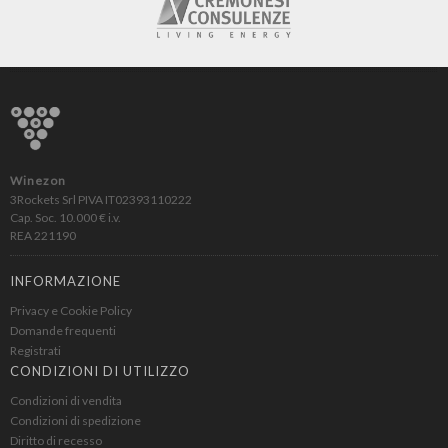
Winezon
3Rockets Srl PIVA IT02393110222
Cap. Soc. 10.000 € i.v.
REA 221190
INFORMAZIONE
Privacy e Cookie Policy
Domande frequenti
Registrati
CONDIZIONI DI UTILIZZO
Condizioni di vendita
Condizioni di spedizione
Diritto di recesso