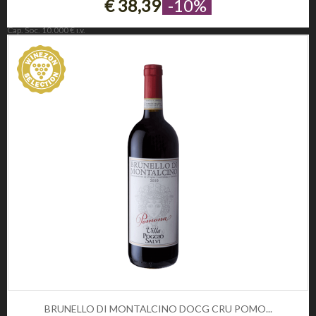
€ 38,39
-10%
Winezon
3Rockets Srl PIVA IT02393110222
Cap. Soc. 10.000 € i.v.
REA 221190
INFORMAZIONE
Privacy e Cookie Policy
Domande frequenti
Registrati
CONDIZIONI DI UTILIZZO
Condizioni di vendita
Condizioni di spedizione
Diritto di recesso
Pagamenti sicuri
SOCIAL
CONTATTI
Telefono:
0
BRUNELLO DI MONTALCINO DOCG CRU POMO...
Email: