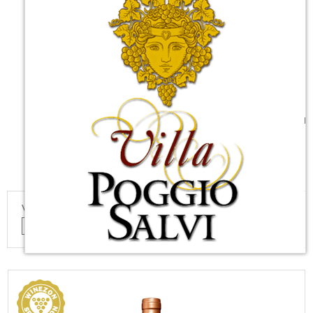
Vini tradizionali prodotti con sistemi moderni: è questa la filosofia di Villa
Poggio Salvi. Perché il vino si fa in vigna, ma nella cantina bisogna saperlo
accompagnare con sapienza, rispettando le caratteristiche che ogni annata
regala. Villa Poggio Salvi per struttura e modernità è un'azienda che guarda
al futuro rispettando il passato basandosi sulla semplice eleganza del
Sangiovese Grosso affinato in botti di rovere di grande capacità come da
storica tradizione. Villa Poggio Salvi deve il suo nome alla felice posizione sul
versante Sud di Montalcino che guarda il mare Tirreno. L'aria pulita, i
profumi che arrivano dai folti boschi di lecci che circondano l'Azienda e dalla
macchia mediterranea, hanno attirato qui, fin dall'antichità le genti che
provenivano dalla Maremma.
VEDI COME