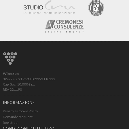
Winezon
3Rockets Srl PIVA IT02393110222
Cap. Soc. 10.000 € i.v.
REA 221190
INFORMAZIONE
Privacy e Cookie Policy
Domande frequenti
Registrati
CONDIZIONI DI UTILIZZO