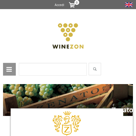
0
Accedi
Zenato
La Cantina Zenato è una S.R.L, un’azienda vitivinicola che si trova nella