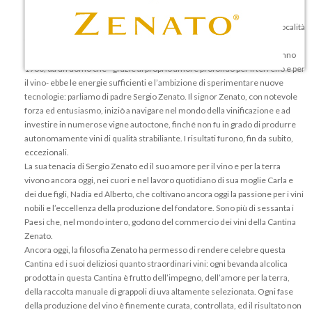
provincia di Verona, in Veneto, nella cittadella di Peschiera del Garda.
Le vigne Zenato occupano più o meno settanta ettari di terreno, nella località
famosa del Veneto, ovvero San Benedetto di Lugana.
La storia della Cantina Zenato ebbe inizio circa cinquanta anni fa, nell’anno
1960, da un uomo che –grazie al proprio amore profondo per il terreno e per
il vino- ebbe le energie sufficienti e l’ambizione di sperimentare nuove
tecnologie: parliamo di padre Sergio Zenato. Il signor Zenato, con notevole
forza ed entusiasmo, iniziò a navigare nel mondo della vinificazione e ad
investire in numerose vigne autoctone, finché non fu in grado di produrre
autonomamente vini di qualità strabiliante. I risultati furono, fin da subito,
eccezionali.
La sua tenacia di Sergio Zenato ed il suo amore per il vino e per la terra
vivono ancora oggi, nei cuori e nel lavoro quotidiano di sua moglie Carla e
dei due figli, Nadia ed Alberto, che coltivano ancora oggi la passione per i vini
nobili e l’eccellenza della produzione del fondatore. Sono più di sessanta i
Paesi che, nel mondo intero, godono del commercio dei vini della Cantina
Zenato.
Ancora oggi, la filosofia Zenato ha permesso di rendere celebre questa
Cantina ed i suoi deliziosi quanto straordinari vini: ogni bevanda alcolica
prodotta in questa Cantina è frutto dell’impegno, dell’amore per la terra,
della raccolta manuale di grappoli di uva altamente selezionata. Ogni fase
della produzione del vino è finemente curata, controllata, ed il risultato non