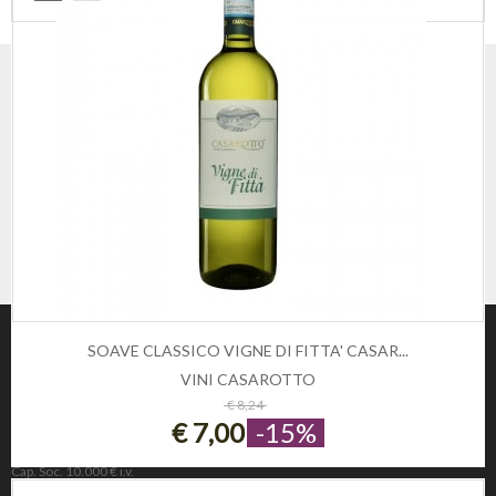
SOAVE CLASSICO VIGNE DI FITTA' CASAR...
VINI CASAROTTO
ESAURITO
€ 8,24
€ 7,00
-15%
Winezon
3Rockets Srl PIVA IT02393110222
Cap. Soc. 10.000 € i.v.
REA 221190