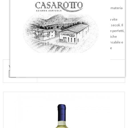
L'azienda Casarotto nasce nel 1945 nel territorio del Soave, da una
tramandata passione per il vino. La nostra filosofia è investire sulla materia
prima per avere un buon prodotto finale. La conduzione familiare
dell'azienda ci permette di seguire passo passo la lavorazione della vite
secondo la tradizione locale, tramandata di padre in figlio per molti secoli. Il
risultato è raccogliere al momento della vendemmia grappoli sani e perfetti,
per essere poi magicamente trasformati in vino utilizzando le tecniche
enologiche più avanzate. Un saldo connubio tra modernità indispensabile e
storia, per non dimenticare mai i valori e gli insegnamenti preziosi e
lungimiranti dei nostri nonni, abili lavoratori della terra.
VEDI COME