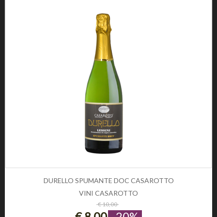
INFORMAZIONE
Privacy e Cookie Policy
Domande frequenti
Registrati
CONDIZIONI DI UTILIZZO
Condizioni di vendita
Condizioni di spedizione
Diritto di recesso
Pagamenti sicuri
SOCIAL
CONTATTI
Telefono:
0
DURELLO SPUMANTE DOC CASAROTTO
Email:
info@winezon.it
VINI CASAROTTO
ESAURITO
€ 10,00
Indirizzo:
€ 8,00
-20%
Via Carlo Cattaneo 19,