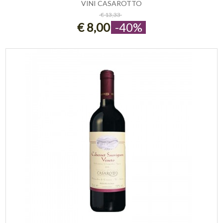
VINI CASAROTTO
ESAURITO
€ 13,33
€ 8,00
-40%