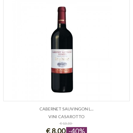
CABERNET SAUVINGON L...
VINI CASAROTTO
ESAURITO
€ 13,33
€ 8,00
-40%