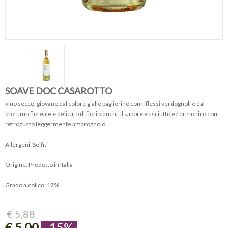
SOAVE DOC CASAROTTO
vino secco, giovane dal colore giallo paglierino con riflessi verdognoli e dal
profumo floreale e delicato di fiori bianchi. Il sapore è asciutto ed armonico con
retrogusto leggermente amarognolo
Allergeni: Solfiti
Origine: Prodotto in Italia
Grado alcolico: 12%
€ 5,88
€ 5,00
-15%