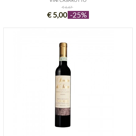
VINI CASAROTTO
ESAURITO
€ 6,67
€ 5,00
-25%