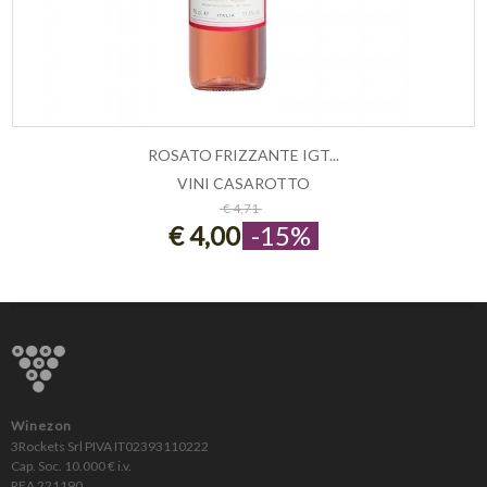
ROSATO FRIZZANTE IGT...
VINI CASAROTTO
ESAURITO
€ 4,71
€ 4,00
-15%
Winezon
3Rockets Srl PIVA IT02393110222
Cap. Soc. 10.000 € i.v.
REA 221190