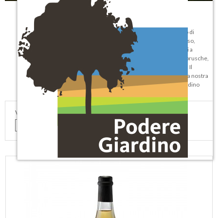
Nella nostra terra c’è tutto ciò che serve… Crediamo in un modello di
sviluppo che possa durare nel tempo. Il suolo franco limoso-argilloso,
l’ottima esposizione solare su entrambi i fronti dei filari, gli impianti a
spalliera/guyot, contribuiscono ad esaltare la qualità delle uve lambrusche,
varietà autoctone giunte a noi da un passato antico e ricco di storia. Il
risultato è un vino frizzante e generoso, come la gente emiliana e la nostra
terra. Qui nascono i vini biologici e naturali doc e igp di Podere Giardino
VEDI COME