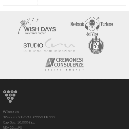
Winezon
3Rockets Srl PIVA IT02393110222
Cap. Soc. 10.000 € i.v.
REA 221190