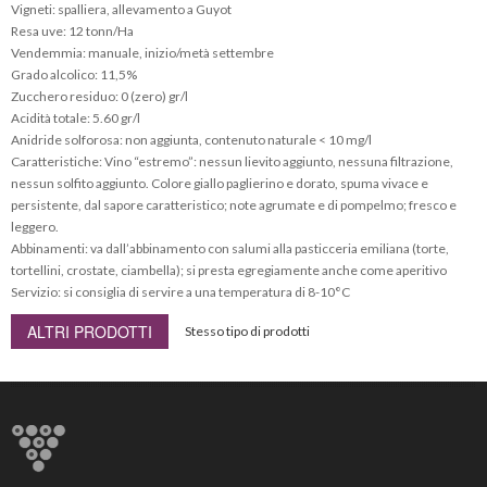
Vigneti: spalliera, allevamento a Guyot
Resa uve: 12 tonn/Ha
Vendemmia: manuale, inizio/metà settembre
Grado alcolico: 11,5%
Zucchero residuo: 0 (zero) gr/l
Acidità totale: 5.60 gr/l
Anidride solforosa: non aggiunta, contenuto naturale < 10 mg/l
Caratteristiche: Vino “estremo”: nessun lievito aggiunto, nessuna filtrazione,
nessun solfito aggiunto. Colore giallo paglierino e dorato, spuma vivace e
persistente, dal sapore caratteristico; note agrumate e di pompelmo; fresco e
leggero.
Abbinamenti: va dall’abbinamento con salumi alla pasticceria emiliana (torte,
tortellini, crostate, ciambella); si presta egregiamente anche come aperitivo
Servizio: si consiglia di servire a una temperatura di 8-10°C
ALTRI PRODOTTI
Stesso tipo di prodotti