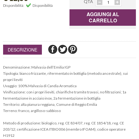
QTÀ
Disponibilità:
Disponibilità
AGGIUNGI AL
CARRELLO
DESCRIZIONE
Denominazione: Malvasia dell’Emilia IGP
Tipologia: bianco frizzante, rifermentato in bottiglia (metodo ancestrale), sui
propri lieviti
Uvaggio: 100% Malvasia di Candia Aromatica
Vinificazione: con i propri lieviti, chiarifiche tramite travasi, no filtrazioni; 1a
fermentazione in acciaio inox, 2a fermentazione in bottiglia
Territorio: alta pianura reggiana, Comune di Reggio Emilia
Terreno: franco, argilloso-sabbioso
Metodo di produzione: biologico, reg. CE 834/07, reg. CE 1854/18, reg. CE
203/12; certificazione ICEA ITBIO006 (membro IFOAM), codice operatore
H1912