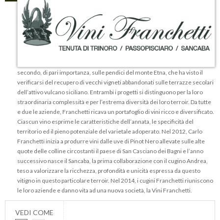
Andrea Franchetti conduce due progetti vitivinicoli molto diversi tra loro. Il
primo fu creato dal nulla a Tenuta di Trinoro, in una zona remota occupata da
boschi e campi abbandonati, nell’estremo sud della Toscana. Per quanto
arduo e impegnativo, questo progetto fu affiancato poco dopo da un
secondo, di pari importanza, sulle pendici del monte Etna, che ha visto il
verificarsi del recupero di vecchi vigneti abbandonati sulle terrazze secolari
dell’attivo vulcano siciliano. Entrambi i progetti si distinguono per la loro
straordinaria complessità e per l’estrema diversità dei loro terroir. Da tutte
e due le aziende, Franchetti ricava un portafoglio di vini ricco e diversificato.
Ciascun vino esprime le caratteristiche dell’annata, le specificità del
territorio ed il pieno potenziale del varietale adoperato. Nel 2012, Carlo
Franchetti inizia a produrre vini dalle uve di Pinot Nero allevate sulle alte
quote delle colline circostanti il paese di San Casciano dei Bagni e l’anno
successivo nasce il Sancaba, la prima collaborazione con il cugino Andrea,
teso a valorizzare la ricchezza, profondità e unicità espressa da questo
vitigno in questo particolare terroir. Nel 2014, i cugini Franchetti riuniscono
le loro aziende e danno vita ad una nuova società, la Vini Franchetti.
VEDI COME