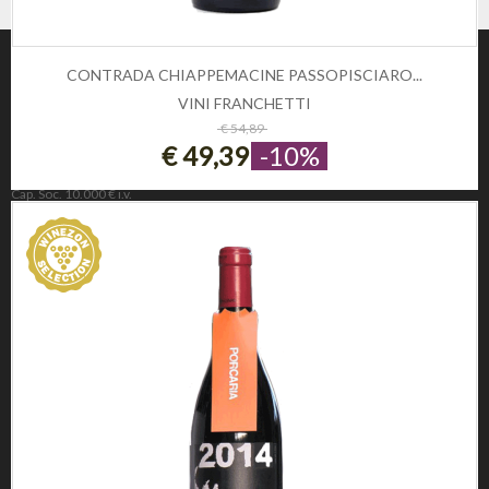
CONTRADA CHIAPPEMACINE PASSOPISCIARO...
VINI FRANCHETTI
ESAURITO
€ 54,89
€ 49,39
-10%
Winezon
3Rockets Srl PIVA IT02393110222
Cap. Soc. 10.000 € i.v.
REA 221190
INFORMAZIONE
Privacy e Cookie Policy
Domande frequenti
Registrati
CONDIZIONI DI UTILIZZO
Condizioni di vendita
Condizioni di spedizione
Diritto di recesso
Pagamenti sicuri
SOCIAL