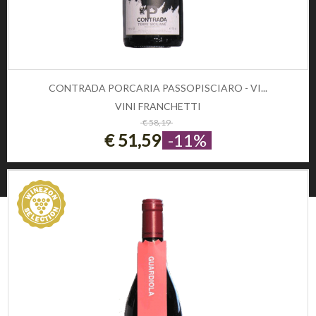
CONTATTI
Telefono:
0
CONTRADA PORCARIA PASSOPISCIARO - VI...
Email:
info@winezon.it
VINI FRANCHETTI
ESAURITO
€ 58,19
Indirizzo:
€ 51,59
-11%
Via Carlo Cattaneo 19,
37121 Verona (Italy)
© 2026 Winezon