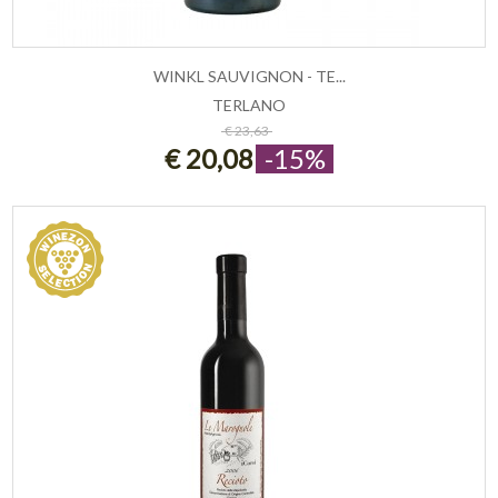
WINKL SAUVIGNON - TE...
TERLANO
ESAURITO
€ 23,63
€ 20,08
-15%