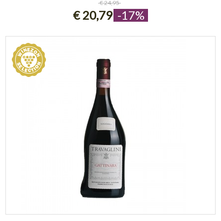
€ 24,95
€ 20,79
-17%