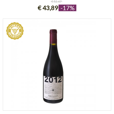
€ 52,67
€ 43,89
-17%