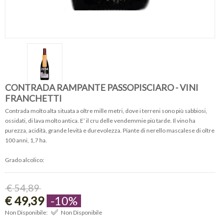
CONTRADA RAMPANTE PASSOPISCIARO - VINI
FRANCHETTI
Contrada molto alta situata a oltre mille metri, dove i terreni sono più sabbiosi,
ossidati, di lava molto antica. E’ il cru delle vendemmie più tarde. Il vino ha
purezza, acidità, grande levità e durevolezza. Piante di nerello mascalese di oltre
100 anni, 1,7 ha.
Grado alcolico:
€ 54,89
€ 49,39
-10%
Non Disponibile:
Non Disponibile