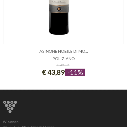
ASINONE NOBILE DI MO...
POLIZIANO
ESAURITO
€ 49,39
€ 43,89
-11%
Winezon