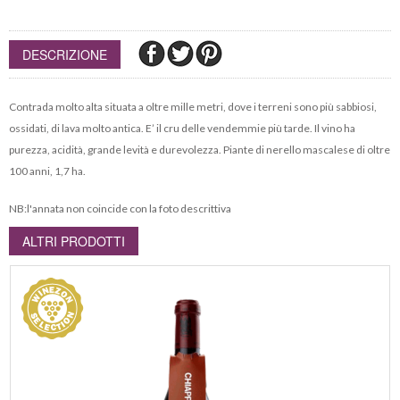
DESCRIZIONE
Contrada molto alta situata a oltre mille metri, dove i terreni sono più sabbiosi,
ossidati, di lava molto antica. E’ il cru delle vendemmie più tarde. Il vino ha
purezza, acidità, grande levità e durevolezza. Piante di nerello mascalese di oltre
100 anni, 1,7 ha.
NB:l'annata non coincide con la foto descrittiva
ALTRI PRODOTTI