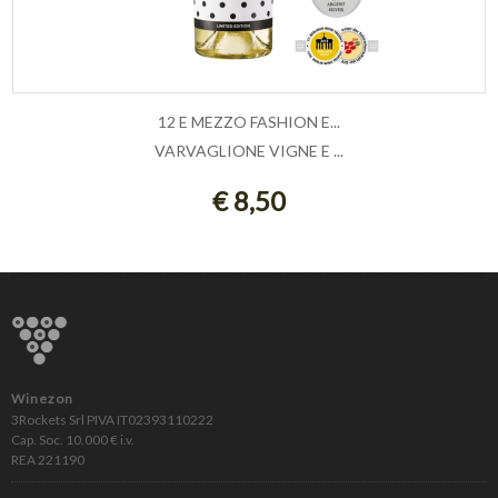
12 E MEZZO FASHION E...
VARVAGLIONE VIGNE E ...
ESAURITO
€ 8,50
Winezon
3Rockets Srl PIVA IT02393110222
Cap. Soc. 10.000 € i.v.
REA 221190