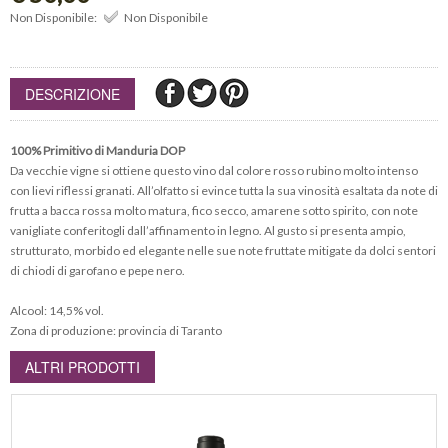
Non Disponibile:
Non Disponibile
DESCRIZIONE
100% Primitivo di Manduria DOP
Da vecchie vigne si ottiene questo vino dal colore rosso rubino molto intenso
con lievi riflessi granati. All’olfatto si evince tutta la sua vinosità esaltata da note di
frutta a bacca rossa molto matura, fico secco, amarene sotto spirito, con note
vanigliate conferitogli dall’affinamento in legno. Al gusto si presenta ampio,
strutturato, morbido ed elegante nelle sue note fruttate mitigate da dolci sentori
di chiodi di garofano e pepe nero.
Alcool: 14,5% vol.
Zona di produzione: provincia di Taranto
ALTRI PRODOTTI