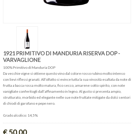
1921 PRIMITIVO DI MANDURIA RISERVA DOP -
VARVAGLIONE
100% Primitivo di Manduria DOP
​Da vecchie vigne si ottiene questo vino dal colore rosso rubino molto intenso
con lievi riflessi granati. All’olfatto si evince tutta la sua vinosità esaltata da note di
frutta a bacca rossa molto matura, fico secco, amarene sotto spirito, con note
vanigliate conferitogli dall’affinamento in legno. Al gusto si presenta ampio,
strutturato, morbido ed elegante nelle sue note fruttate mitigate da dolci sentori
di chiodi di garofano e pepe nero.
Grado alcolico: 14,5%
€ 50,00