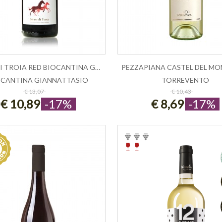
NERO DI TROIA RED BIOCANTINA GIANNAT...
OCANTINA GIANNATTASIO
TORREVENTO
ESAURITO
ESAURITO
€ 13,07
€ 10,43
€ 10,89
-17%
€ 8,69
-17%