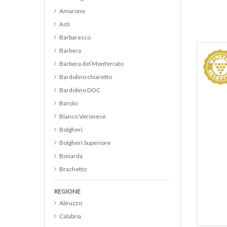
Amarone
Asti
Barbaresco
Barbera
Barbera del Monferrato
Bardolino chiaretto
Bardolino DOC
Barolo
Bianco Veronese
Bolgheri
Bolgheri Superiore
Bonarda
Brachetto
Brunello di Montalcino
REGIONE
Cabernet
Abruzzo
Cabernet Franc
Calabria
Cabernet Merlot