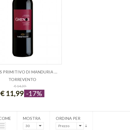
GHENOS PRIMITIVO DI MANDURIA DOC - T...
TORREVENTO
ESAURITO
€ 14,39
€ 11,99
-17%
 COME
MOSTRA
ORDINA PER
30
Prezzo