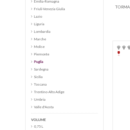
Emilia-Romagna
Cabernet Sauvignon
Friuli-Venezia Giulia
Cannonau
Lazio
Catarratto
Liguria
Cerasuolo d Abruzzo DOC
Lombardia
Cerasuolo di Vittoria DOCG
Marche
Chardonnay
Molise
Chianti
Piemonte
Chianti Classico
Puglia
Chianti Classico Riserva
Sardegna
Cirò
Sicilia
Colli Euganei DOC
Toscana
Collina del Milanese IGP
Trentino-Alto Adige
Cortese
Umbria
Cortona DOC
Valle d'Aosta
Corvina
Veneto
Curtefranca DOC
VOLUME
Campania
Custoza
0,75 L
Alto Adige