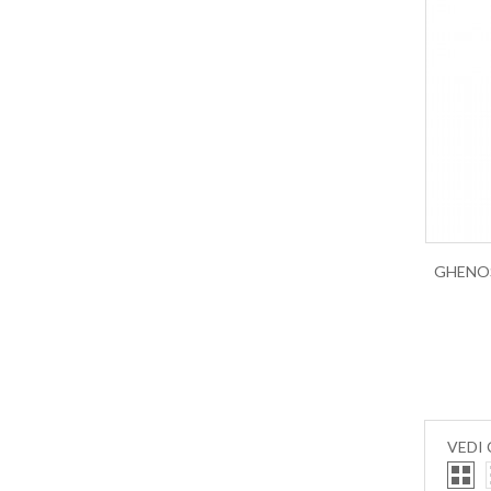
Prosecco Valdobbiadene
Puglia IGT
Raboso
Recioto
Refosco
Ribolla
Riesling
Roero Arneis
Rosso di Montalcino
Rosso di Valtellina
Rosso Veronese
Salento IGT
San Colombano DOC
Sangiovese
Sangue di Giuda
VEDI
Sauvignon
Schioppettino