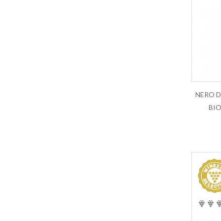
Muffato di vermentino
Muller Thurgau
Nebbiolo
Nero d Avola
Nero di Troia
Noto Rosso
Oltrepò Pavese DOC
Paestum
BI
Passerina
Passito
Pecorino DOC
Petit Verdot
Pinot
Pinot Grigio
Pinot Nero
Primitivo di Manduria
Prosecco