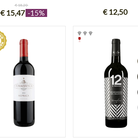
ESAURITO
AGGIUNGI AL CARRE
€ 18,20
€ 12,50
€ 15,47
-15%