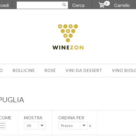
0
cedi
Cerca
Carrello
O
BOLLICINE
ROSÈ
VINI DA DESSERT
VINO BIOL
 PUGLIA
 COME
MOSTRA
ORDINA PER
30
Prezzo