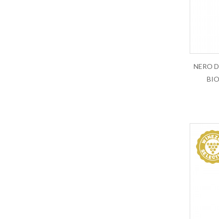
Lacryma Christi
Lagrein
Lambrusco
Langhe
Lazio IGT
Lugana
Marche IGT
BI
Maremma Toscana IGT
Marsala
Merlot
Monferrato Dolcetto DOC
Montecucco Rosso
Montepulciano
Montepulciano d Abruzzo
Morellino di Scansano DOCG
Moscato
Moscato d Asti
Moscato di Noto