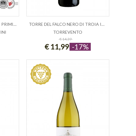
12E MEZZO FASHION EDITION PRIMITIVO ...
TORRE DEL FALCO NERO DI TROIA IGT - ...
INI
TORREVENTO
ESAURITO
€ 14,39
€ 11,99
-17%