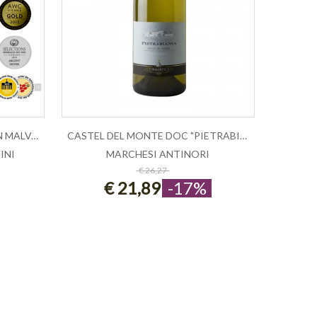
12 E MEZZO FASHION EDITION MALVASIA ...
CASTEL DEL MONTE DOC "PIETRABIA...
INI
MARCHESI ANTINORI
ESAURITO
€ 26,27
€ 21,89
-17%