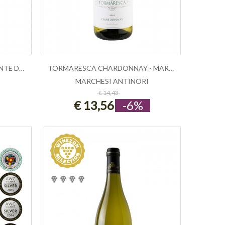
PEZZAPIANA CASTEL DEL MONTE DOC- TOR...
TORMARESCA CHARDONNAY - MARCHESI ANT...
MARCHESI ANTINORI
ESAURITO
€ 14,43
€ 13,56
-6%