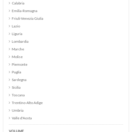
Calabria
Cabernet Merlot
Emilia-Romagna
Cabernet Sauvignon
Friuli-Venezia Giulia
Cannonau
Lazio
Catarratto
Liguria
Cerasuolo d Abruzzo DOC
Lombardia
Cerasuolo di Vittoria DOCG
Marche
Chardonnay
Molise
Chianti
Piemonte
Chianti Classico
Puglia
Chianti Classico Riserva
Sardegna
Cirò
Sicilia
Colli Euganei DOC
Toscana
Collina del Milanese IGP
Trentino-Alto Adige
Cortese
Umbria
Cortona DOC
Valle d'Aosta
Corvina
Veneto
Curtefranca DOC
VOLUME