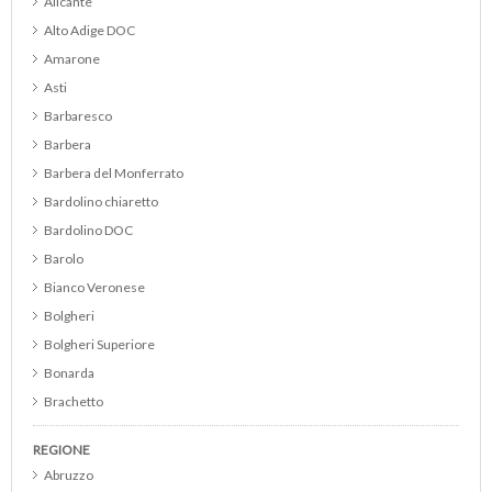
Alicante
Alto Adige DOC
Amarone
Asti
Barbaresco
Barbera
Barbera del Monferrato
Bardolino chiaretto
Bardolino DOC
Barolo
Bianco Veronese
Bolgheri
Bolgheri Superiore
Bonarda
Brachetto
Brunello di Montalcino
REGIONE
Cabernet
Abruzzo
Cabernet Franc