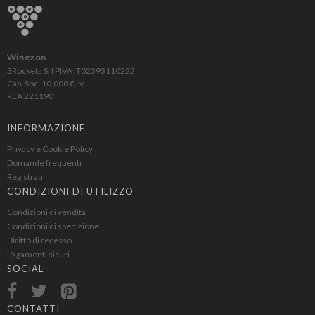
Insolia
Lacryma Christi
Lagrein
Winezon
Lambrusco
3Rockets Srl PIVA IT02393110222
Langhe
Cap. Soc. 10.000 € i.v.
REA 221190
Lazio IGT
Lugana
INFORMAZIONE
Marche IGT
Privacy e Cookie Policy
Maremma Toscana IGT
Domande frequenti
Marsala
Registrati
Merlot
CONDIZIONI DI UTILIZZO
Monferrato Dolcetto DOC
Condizioni di vendita
Condizioni di spedizione
Montecucco Rosso
Diritto di recesso
Montepulciano
Pagamenti sicuri
Montepulciano d Abruzzo
SOCIAL
Morellino di Scansano DOCG
Moscato
CONTATTI