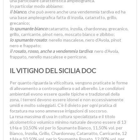
una particolare caratteristica ampelografica.
In particolar modo abbiamo:
il bianco
, che può avere anche una vendemmia tardiva ed ha
una base ampleografica fatta di inzolia, catarratto, grillo,
grecanico;
lo spumante bianco
:catarratto, inzolia, chardonnay, grecanico,
grillo, carricante, pinot nero, moscato bianco e zibibbo;
lo spumante rosato
: nerello mascalese, nero d'Avola, pinot
nero e frappato;
il rosato, rosso, anche a vendemmia tardiva
: nero d'Avola,
frappato, nerello mascalese e perricone.
IL VITIGNO DEL SICILIA DOC
Per quanto riguarda la viticoltura, vengono praticate le forme
di allevamento a controspalliera o ad alberello. Le condizioni
ambientali evono essere quelle tipiche e tradizionali della
zona, i terreni devono essere idonei e non eccessivamente
umidi e molto soleggiati. C'è il divieto per ogni pratica di
forzatura ma sono ammesse irrigazioni di soccorso.
La resa massima di uva in coltura specializzata e il titolo
alcolometrico volumico minimo naturale devono essere di 13
t/Ha e 10,50% vol per lo Spumante Bianco, 11,50% vol. per
Bianco, Inzolia, Grillo, Chardonnay, Catarratto, Carricante, 12
t/Ha e 10,50% vol. per lo Spumante Rosato, 12,00% vol. per