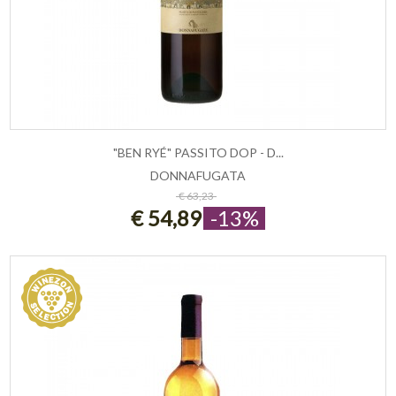
"BEN RYÉ" PASSITO DOP - D...
DONNAFUGATA
ESAURITO
€ 63,23
€ 54,89
-13%