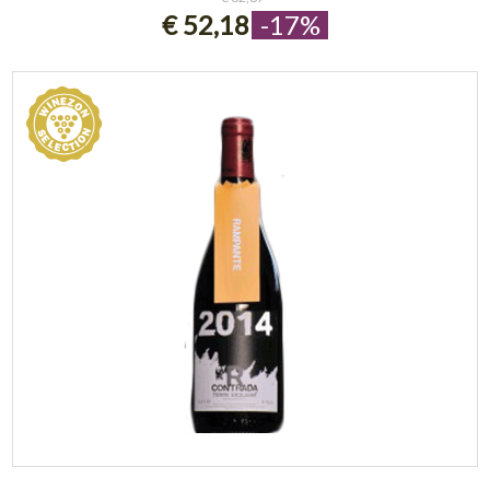
€ 52,18
-17%