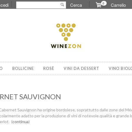
0
cedi
Cerca
Carrello
O
BOLLICINE
ROSÈ
VINI DA DESSERT
VINO BIOL
RNET SAUVIGNON
 Cabernet Sauvignon ha origine bordolese, soprattutto dalle zone del Médoc
icolarmente adatto per la produzione di vini di notevole qualità e grand
rlot. (
continua
)