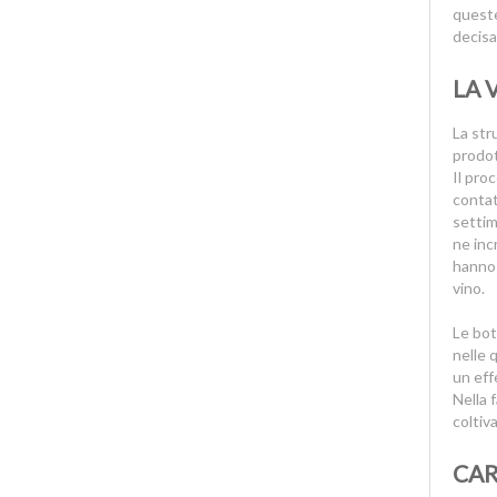
queste
Muffato di vermentino
decisa
Muller Thurgau
LA 
Nebbiolo
Nero d Avola
La str
Nero di Troia
prodot
Noto Rosso
Il pro
contat
Oltrepò Pavese DOC
settim
Paestum
ne inc
Passerina
hanno 
Passito
vino.
Pecorino DOC
Le bot
Petit Verdot
nelle 
Pinot
un eff
Nella 
Pinot Grigio
coltiva
Pinot Nero
Primitivo di Manduria
CAR
Prosecco