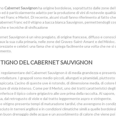
gno
Cabernet Sauvignon
ha origine bordolese, soprattutto dalle zone del Mé
ed è particolarmente adatto per la produzione di vini di notevole qualit
et Franc e Merlot. Di recente, alcuni studi fanno riferimento al fatto che l’
 Cabernet Franc ed il vitigno a bacca bianca Sauvignon, perm
ettendogli cos
iche e tecniche di vinificazione
ernet Sauvignon è un vino pregiato, di origine francese, diffuso e conosciu
ux la sua culla primaria, nelle zone del Graves-Saint-Amant e del Médoc. T
prezzate e celebri: una fama che si spiega facilmente una volta che ne si 
amento.
VITIGNO DEL CABERNET SAUVIGNON
e regolamentare del Cabernet Sauvignon è di media grandezza e presenta 
ntellature. I grappoli sono medio-piccoli, allungati e piramidali, piuttos
spiccata. L'acino di queste uve è rotondo, di dimensione media, di colore
ure di viola intenso. Come per il Merlot, uno dei tratti caratteristici degl
nferisce il tipico colore grigiastro alle uve prima della raccolta. Al sapo
a, dal retrogusto di viole e dal tratto leggermente aspro e stringente.
 vitigno presenta tempi di maturazione tardivi, che avvengono in condizi
ciuto in terreni argillosi e in condizioni climatiche simili a quelle bordoles
un buon drenaggio delle acque e un assorbimento di calore che viene poi ril