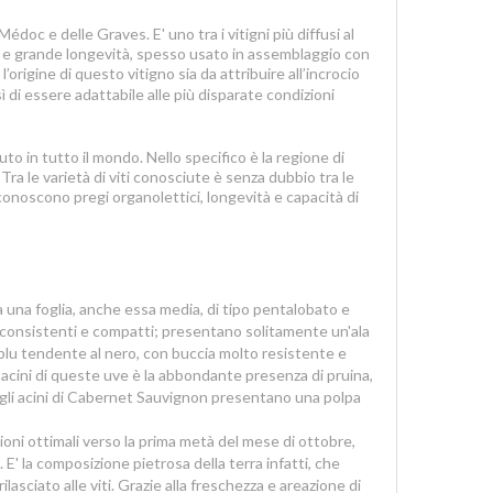
doc e delle Graves. E' uno tra i vitigni più diffusi al
à e grande longevità, spesso usato in assemblaggio con
origine di questo vitigno sia da attribuire all’incrocio
ì di essere adattabile alle più disparate condizioni
to in tutto il mondo. Nello specifico è la regione di
ra le varietà di viti conosciute è senza dubbio tra le
conoscono pregi organolettici, longevità e capacità di
una foglia, anche essa media, di tipo pentalobato e
to consistenti e compatti; presentano solitamente un'ala
 blu tendente al nero, con buccia molto resistente e
i acini di queste uve è la abbondante presenza di pruina,
re, gli acini di Cabernet Sauvignon presentano una polpa
oni ottimali verso la prima metà del mese di ottobre,
i. E' la composizione pietrosa della terra infatti, che
asciato alle viti. Grazie alla freschezza e areazione di