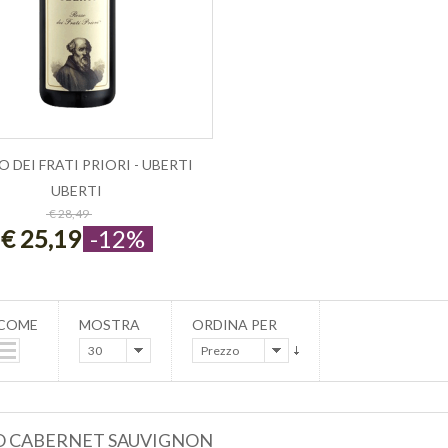
 DEI FRATI PRIORI - UBERTI
UBERTI
ESAURITO
€ 28,49
€ 25,19
-12%
 COME
MOSTRA
ORDINA PER
30
Prezzo
O CABERNET SAUVIGNON