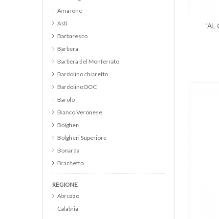
Amarone
Asti
"AL
Barbaresco
Barbera
Barbera del Monferrato
Bardolino chiaretto
Bardolino DOC
Barolo
Bianco Veronese
Bolgheri
Bolgheri Superiore
Bonarda
Brachetto
Brunello di Montalcino
REGIONE
Cabernet
Abruzzo
Cabernet Franc
Calabria
Cabernet Merlot