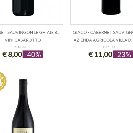
CABERNET SAUVINGON LE GHIAIE BARRICA...
VINI CASAROTTO
AZIENDA AGRICOLA VILLA D
ESAURITO
AGGIUNGI AL CARRE
€ 13,33
€ 15,00
€ 8,00
-40%
€ 11,00
-23%