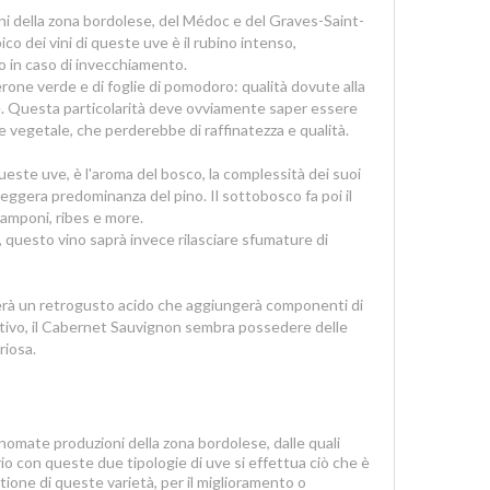
vini della zona bordolese, del Médoc e del Graves-Saint-
ico dei vini di queste uve è il rubino intenso,
 in caso di invecchiamento.
rone verde e di foglie di pomodoro: qualità dovute alla
e. Questa particolarità deve ovviamente saper essere
e vegetale, che perderebbe di raffinatezza e qualità.
 queste uve, è l'aroma del bosco, la complessità dei suoi
 leggera predominanza del pino. Il sottobosco fa poi il
 lamponi, ribes e more.
 questo vino saprà invece rilasciare sfumature di
rverà un retrogusto acido che aggiungerà componenti di
ativo, il Cabernet Sauvignon sembra possedere delle
riosa.
nomate produzioni della zona bordolese, dalle quali
prio con queste due tipologie di uve si effettua ciò che è
ne di queste varietà, per il miglioramento o