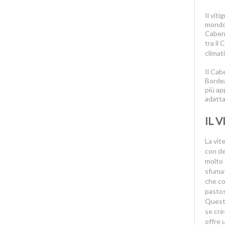
Lacryma Christi
Lagrein
Il viti
mondo 
Lambrusco
Cabern
Langhe
tra il
climat
Lazio IGT
Lugana
Il Cab
Marche IGT
Bordea
più ap
Maremma Toscana IGT
adatt
Marsala
IL 
Merlot
Monferrato Dolcetto DOC
La vit
Montecucco Rosso
con de
Montepulciano
molto 
sfumat
Montepulciano d Abruzzo
che co
Morellino di Scansano DOCG
pastos
Moscato
Questo
Moscato d Asti
se cres
offre 
Moscato di Noto