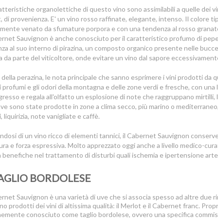
atteristiche organolettiche di questo vino sono assimilabili a quelle dei 
 di provenienza. E' un vino rosso raffinate, elegante, intenso. Il colore tip
mente venato da sfumature porpora e con una tendenza al rosso granato
ernet Sauvignon è anche conosciuto per il caratteristico profumo di pepe
za al suo interno di pirazina, un composto organico presente nelle bucc
a da parte del viticoltore, onde evitare un vino dal sapore eccessivament
là della perazina, le nota principale che sanno esprimere i vini prodotti da
, i profumi e gli odori della montagna e delle zone verdi e fresche, con una
gresso e regala all'olfatto un esplosione di note che raggruppano mirtilli,
uve sono state prodotte in zone a clima secco, più marino o mediterraneo,
 liquirizia, note vanigliate e caffè.
ndosi di un vino ricco di elementi tannici, il Cabernet Sauvignon conse
ura e forza espressiva. Molto apprezzato oggi anche a livello medico-cur
à benefiche nel trattamento di disturbi quali ischemia e ipertensione arte
TAGLIO BORDOLESE
ernet Sauvignon è una varietà di uve che si associa spesso ad altre due ri
o prodotti dei vini di altissima qualità: il Merlot e il Cabernet franc. Pro
mente conosciuto come taglio bordolese, ovvero una specifica commistio