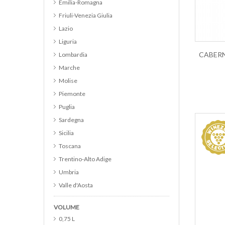
Emilia-Romagna
Cabernet Sauvignon
Friuli-Venezia Giulia
Cannonau
Lazio
Catarratto
Liguria
Cerasuolo d Abruzzo DOC
Lombardia
Cerasuolo di Vittoria DOCG
Marche
Chardonnay
Molise
Chianti
Piemonte
Chianti Classico
Puglia
Chianti Classico Riserva
Sardegna
Cirò
Sicilia
Colli Euganei DOC
Toscana
Collina del Milanese IGP
Trentino-Alto Adige
Cortese
Umbria
Cortona DOC
Valle d'Aosta
Corvina
Veneto
Curtefranca DOC
VOLUME
Campania
Custoza
0,75 L
Alto Adige