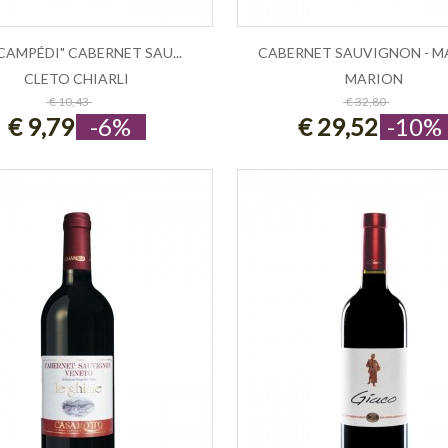
 CAMPÉDI" CABERNET SAU...
CABERNET SAUVIGNON - M
CLETO CHIARLI
MARION
ESAURITO
ESAURITO
€ 10,43
€ 32,80
€ 9,79
-6%
€ 29,52
-10%