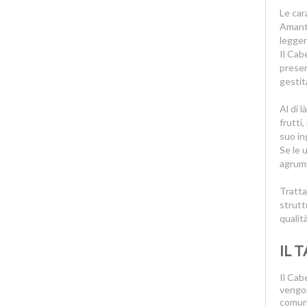
Prosecco Valdobbiadene
Le car
Amant,
Puglia IGT
legger
Raboso
Il Cab
Recioto
presen
gestit
Refosco
Ribolla
Al di 
Riesling
frutti
suo in
Roero Arneis
Se le 
Rosso di Montalcino
agrumi,
Rosso di Valtellina
Rosso Veronese
Tratta
strutt
Salento IGT
qualit
San Colombano DOC
Sangiovese
IL 
Sangue di Giuda
Il Cab
Sauvignon
vengon
Schioppettino
comune