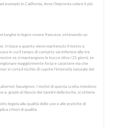
 ad esempio in California, dove l'impronta solare è più
ni lunghe in legno rovere francese, ottenendo un
zione. In base a quanto viene mantenuto il mosto a
so in cui il tempo di contatto sia inferiore alle tre
mentre se si mantengono le bucce oltre i 21 giorni, se
a sprigionare maggiormente forza e carattere ma che
 si corra il rischio di coprire l'intensità naturale del
Cabernet Sauvignon. I motivi di questa scelta risiedono
 e, grazie al rilascio dei tannini della botte, si ottiene
to legata alla qualità delle uve e alle pratiche di
lica criteri di qualità.