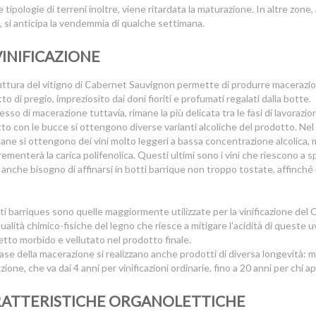
 tipologie di terreni inoltre, viene ritardata la maturazione. In altre zone,
, si anticipa la vendemmia di qualche settimana.
VINIFICAZIONE
uttura del vitigno di Cabernet Sauvignon permette di produrre macerazio
to di pregio, impreziosito dai doni fioriti e profumati regalati dalla botte.
cesso di macerazione tuttavia, rimane la più delicata tra le fasi di lavora
to con le bucce si ottengono diverse varianti alcoliche del prodotto. Nel ca
ane si ottengono dei vini molto leggeri a bassa concentrazione alcolica, 
rementerà la carica polifenolica. Questi ultimi sono i vini che riescono 
anche bisogno di affinarsi in botti barrique non troppo tostate, affinché non
ti barriques sono quelle maggiormente utilizzate per la vinificazione del 
qualità chimico-fisiche del legno che riesce a mitigare l'acidità di queste uve
etto morbido e vellutato nel prodotto finale.
fase della macerazione si realizzano anche prodotti di diversa longevità: mol
zione, che va dai 4 anni per vinificazioni ordinarie, fino a 20 anni per chi app
ATTERISTICHE ORGANOLETTICHE