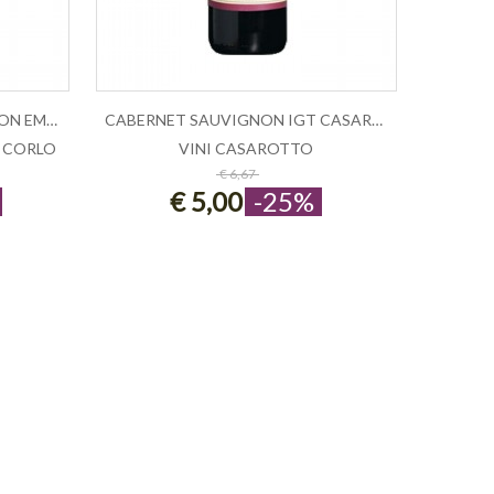
GIACO - CABERNET SAUVIGNON EMILIA VI...
CABERNET SAUVIGNON IGT CASAROTTO
I CORLO
VINI CASAROTTO
LLO
ESAURITO
€ 6,67
€ 5,00
-25%