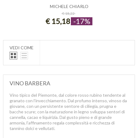
MICHELE CHIARLO
ESAURITO
€ 18,22
€ 15,18
-17%
VEDI COME
VINO BARBERA
Vino tipico del Piemonte, dal colore rosso rubino tendente al
granato con l’invecchiamento. Dal profumo intenso, vinoso da
giovane, con un persistente sentore di ciliegia, prugna e
bacche scure; con la maturazione in legno sviluppa sentori di
cannella, cacao e liquirizia. Dal gusto pieno e di grande
armonia, l’affinamento regala complessità e ricchezza di
tannino dolci e vellutati.