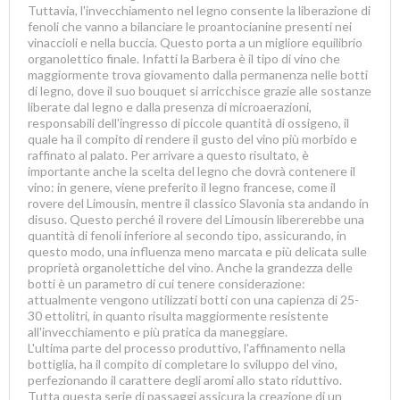
Tuttavia, l'invecchiamento nel legno consente la liberazione di
fenoli che vanno a bilanciare le proantocianine presenti nei
vinaccioli e nella buccia. Questo porta a un migliore equilibrio
organolettico finale. Infatti la Barbera è il tipo di vino che
maggiormente trova giovamento dalla permanenza nelle botti
di legno, dove il suo bouquet si arricchisce grazie alle sostanze
liberate dal legno e dalla presenza di microaerazioni,
responsabili dell'ingresso di piccole quantità di ossigeno, il
quale ha il compito di rendere il gusto del vino più morbido e
raffinato al palato. Per arrivare a questo risultato, è
importante anche la scelta del legno che dovrà contenere il
vino: in genere, viene preferito il legno francese, come il
rovere del Limousin, mentre il classico Slavonia sta andando in
disuso. Questo perché il rovere del Limousin libererebbe una
quantità di fenoli inferiore al secondo tipo, assicurando, in
questo modo, una influenza meno marcata e più delicata sulle
proprietà organolettiche del vino. Anche la grandezza delle
botti è un parametro di cui tenere considerazione:
attualmente vengono utilizzati botti con una capienza di 25-
30 ettolitri, in quanto risulta maggiormente resistente
all'invecchiamento e più pratica da maneggiare.
L'ultima parte del processo produttivo, l'affinamento nella
bottiglia, ha il compito di completare lo sviluppo del vino,
perfezionando il carattere degli aromi allo stato riduttivo.
Tutta questa serie di passaggi assicura la creazione di un