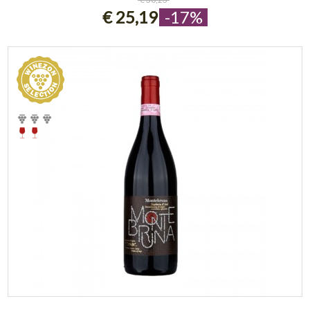
€ 25,19
-17%