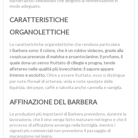
batteri lattici selezionati che dirigono la fermentazione in
modo adeguato.
CARATTERISTICHE
ORGANOLETTICHE
Le caratteristiche organolettiche che rendono particolare
il
Barbera sono: il colore, che è un rubino violaceo, grazie alla
cospicua presenza di malvina e proantocianine; il profumo, il
quale dona un senso fruttato di ciliegia e prugna, tende
all'etereo nelle qualità più invecchiate; il sapore appare
intenso e asciutto.
Oltre a essere fruttato, esso si distingue
per note floreali di ortensia, viola e note speziate della
liquirizia, del pepe, caffè e talvolta anche cannella e vaniglia.
AFFINAZIONE DEL BARBERA
Le produzioni più importanti di Barbera prevedono, durante la
lavorazione, che il vino venga fatto maturare nel legno e che il
processo di affinazione avvenga nella bottiglia, mentre i
vigneti più commerciali non prevedono il passaggio di
macerazione nel legno.