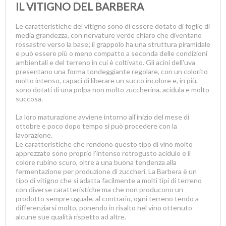
IL VITIGNO DEL BARBERA
Le caratteristiche del vitigno sono di essere dotato di foglie di
media grandezza, con nervature verde chiaro che diventano
rossastre verso la base; il grappolo ha una struttura piramidale
e può essere più o meno compatto a seconda delle condizioni
ambientali e del terreno in cui è coltivato. Gli acini dell'uva
presentano una forma tondeggiante regolare, con un colorito
molto intenso, capaci di liberare un succo incolore e, in più,
sono dotati di una polpa non molto zuccherina, acidula e molto
succosa.
La loro maturazione avviene intorno all'inizio del mese di
ottobre e poco dopo tempo si può procedere con la
lavorazione.
Le caratteristiche che rendono questo tipo di vino molto
apprezzato sono proprio l'intenso retrogusto acidulo e il
colore rubino scuro, oltre a una buona tendenza alla
fermentazione per produzione di zuccheri. La Barbera è un
tipo di vitigno che si adatta facilmente a molti tipi di terreno
con diverse caratteristiche ma che non producono un
prodotto sempre uguale, al contrario, ogni terreno tendo a
differenziarsi molto, ponendo in risalto nel vino ottenuto
alcune sue qualità rispetto ad altre.