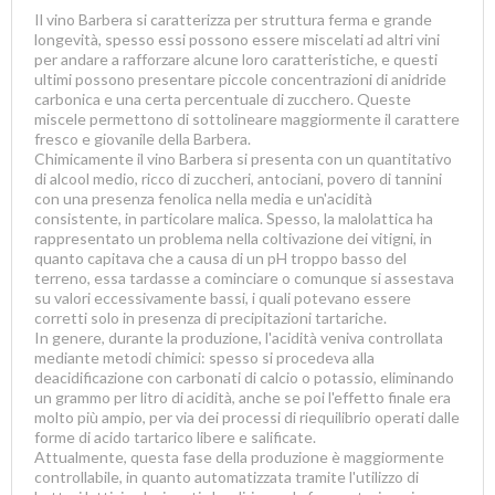
Il vino Barbera si caratterizza per struttura ferma e grande
longevità, spesso essi possono essere miscelati ad altri vini
per andare a rafforzare alcune loro caratteristiche, e questi
ultimi possono presentare piccole concentrazioni di anidride
carbonica e una certa percentuale di zucchero. Queste
miscele permettono di sottolineare maggiormente il carattere
fresco e giovanile della Barbera.
Chimicamente il vino Barbera si presenta con un quantitativo
di alcool medio, ricco di zuccheri, antociani, povero di tannini
con una presenza fenolica nella media e un'acidità
consistente, in particolare malica. Spesso, la malolattica ha
rappresentato un problema nella coltivazione dei vitigni, in
quanto capitava che a causa di un pH troppo basso del
terreno, essa tardasse a cominciare o comunque si assestava
su valori eccessivamente bassi, i quali potevano essere
corretti solo in presenza di precipitazioni tartariche.
In genere, durante la produzione, l'acidità veniva controllata
mediante metodi chimici: spesso si procedeva alla
deacidificazione con carbonati di calcio o potassio, eliminando
un grammo per litro di acidità, anche se poi l'effetto finale era
molto più ampio, per via dei processi di riequilibrio operati dalle
forme di acido tartarico libere e salificate.
Attualmente, questa fase della produzione è maggiormente
controllabile, in quanto automatizzata tramite l'utilizzo di