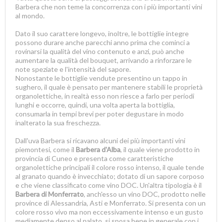
Barbera che non teme la concorrenza con i più importanti vini
al mondo.
Dato il suo carattere longevo, inoltre, le bottiglie integre
possono durare anche parecchi anno prima che cominci a
rovinarsi la qualità del vino contenuto e anzi, può anche
aumentare la qualità del bouquet, arrivando a rinforzare le
note speziate e l'intensità del sapore.
Nonostante le bottiglie vendute presentino un tappo in
sughero, il quale è pensato per mantenere stabili le proprietà
organolettiche, in realtà esso non riesce a farlo per periodi
lunghi e occorre, quindi, una volta aperta la bottiglia,
consumarla in tempi brevi per poter degustare in modo
inalterato la sua freschezza.
Dall'uva Barbera si ricavano alcuni dei più importanti vini
piemontesi, come il
Barbera d'Alba
, il quale viene prodotto in
provincia di Cuneo e presenta come caratteristiche
organolettiche principali il colore rosso intenso, il quale tende
al granato quando è invecchiato; dotato di un sapore corposo
e che viene classificato come vino DOC. Un'altra tipologia è il
Barbera di Monferrato
, anch'esso un vino DOC, prodotto nelle
province di Alessandria, Asti e Monferrato. Si presenta con un
colore rosso vivo ma non eccessivamente intenso e un gusto
mediamente denso al palato, si sposa bene in generale con i