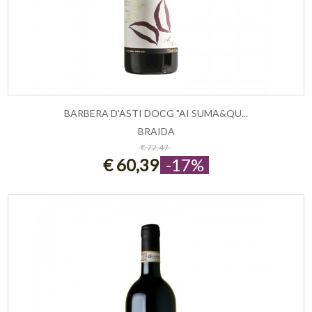
BARBERA D'ASTI DOCG "AI SUMA&QU...
BRAIDA
ESAURITO
€ 72,47
€ 60,39
-17%