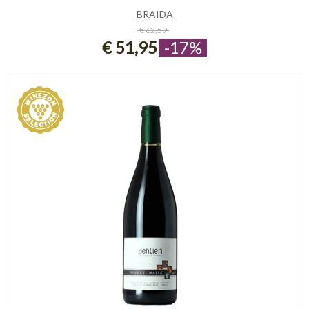
BRAIDA
ESAURITO
€ 62,59
€ 51,95
-17%