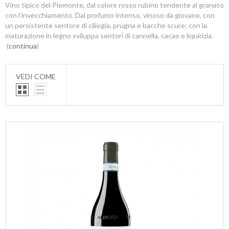
Vino tipico del Piemonte, dal colore rosso rubino tendente al granato
con l’invecchiamento. Dal profumo intenso, vinoso da giovane, con
un persistente sentore di ciliegia, prugna e bacche scure; con la
maturazione in legno sviluppa sentori di cannella, cacao e liquirizia.
(
continua
)
VEDI COME