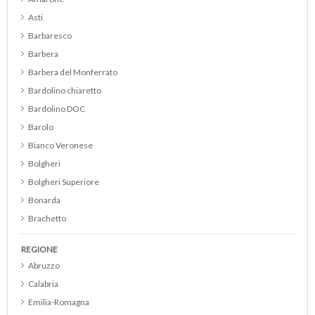
Asti
Barbaresco
Barbera
Barbera del Monferrato
Bardolino chiaretto
Bardolino DOC
Barolo
Bianco Veronese
Bolgheri
Bolgheri Superiore
Bonarda
Brachetto
Brunello di Montalcino
REGIONE
Cabernet
Abruzzo
Cabernet Franc
Calabria
Cabernet Merlot
Emilia-Romagna
Cabernet Sauvignon