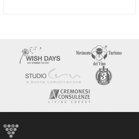
Basilicata
Durello
Trentino
Etna DOC
Falanghina
Fiano
Fragolino
Franciacorta
Frappato
Garda DOC
Garganega
Gattinara DOC
Gavi
Gewurztraminer
Greco di Tufo
Grignolino
Grillo IGT
Insolia
Lacryma Christi