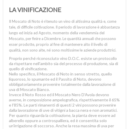
LA VINIFICAZIONE
Il Moscato di Noto è ritenuto un vino di altissima qualità e, come
tale, di difficile coltivazione. Il periodo di lavorazione è abbastanza
lungo ed inizia ad Agosto, momento della vendemmia del
Moscato, per finire a Dicembre.
Le quantità annuali che possono
esser prodotte, proprio al fine di mantenere alto il livello di
qualità, non sono alte, né sono moltissime le aziende produttrici.
Proprio perché riconosciuto vino D.O.C. esiste un protocollo
da rispettare nell'ambito sia del processo di produzione, sia di
quello di vinificazione.
Nello specifico, il Moscato di Noto in senso stretto, quello
liquoroso, lo spumante ed il Passito di Noto, devono
obbligatoriamente provenire totalmente dalla lavorazione di
uva di Moscato Bianco.
Invece il Noto Rosso ed il Moscato Nero D'Avola devono
averne, in composizione ampelografica, rispettivamente il 65%
e l'85%. Le parti rimanenti di questi 2 vini possono provenire
dalla lavorazione di uve di vitigni a bacca nera e non aromatici.
Per quanto riguarda la coltivazione, la pianta deve essere ad
alberello oppure a controspalliera, ed è consentita solo
un'irrigazione di soccorso. Anche la resa massima di uva per