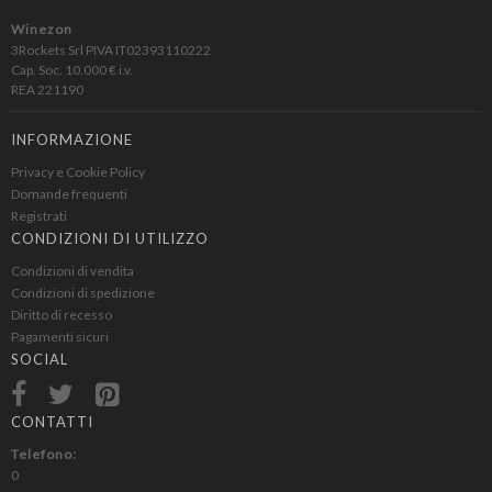
Lagrein
Winezon
Lambrusco
3Rockets Srl PIVA IT02393110222
Langhe
Cap. Soc. 10.000 € i.v.
REA 221190
Lazio IGT
Lugana
INFORMAZIONE
Marche IGT
Privacy e Cookie Policy
Maremma Toscana IGT
Domande frequenti
Marsala
Registrati
Merlot
CONDIZIONI DI UTILIZZO
Monferrato Dolcetto DOC
Condizioni di vendita
Condizioni di spedizione
Montecucco Rosso
Diritto di recesso
Montepulciano
Pagamenti sicuri
Montepulciano d Abruzzo
SOCIAL
Morellino di Scansano DOCG
Moscato
CONTATTI
Moscato d Asti
Telefono:
Moscato di Noto
0