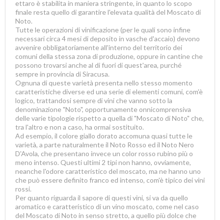
ettaro è stabilita in maniera stringente, in quanto lo scopo
finale resta quello di garantire l'elevata qualità del Moscato di
Noto.
Tutte le operazioni di vinificazione (per le quali sono infine
necessari circa 4 mesi di deposito in vasche d'accaio) devono
avvenire obbligatoriamente all'interno del territorio dei
comuni della stessa zona di produzione, oppure in cantine che
possono trovarsi anche al di fuori di quest'area, purché
sempre in provincia di Siracusa.
Ognuna di queste varietà presenta nello stesso momento
caratteristiche diverse ed una serie di elementi comuni, com'è
logico, trattandosi sempre di vini che vanno sotto la
denominazione "Noto", opportunamente onnicomprensiva
delle varie tipologie rispetto a quella di "Moscato di Noto" che,
tra l'altro e non a caso, ha ormai sostituito.
Ad esempio, il colore giallo dorato accomuna quasi tutte le
varietà, a parte naturalmente il Noto Rosso ed il Noto Nero
D'Avola, che presentano invece un color rosso rubino più o
meno intenso. Questi ultimi 2 tipi non hanno, ovviamente,
neanche l'odore caratteristico del moscato, ma ne hanno uno
che può essere definito franco ed intenso, com'è tipico dei vini
rossi.
Per quanto riguarda il sapore di questi vini, si va da quello
aromatico e caratteristico di un vino moscato, come nel caso
del Moscato di Noto in senso stretto, a quello più dolce che