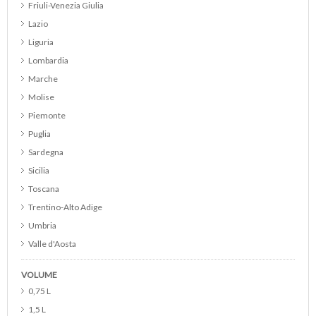
Friuli-Venezia Giulia
Cannonau
Lazio
Catarratto
Liguria
Cerasuolo d Abruzzo DOC
Lombardia
Cerasuolo di Vittoria DOCG
Marche
Chardonnay
Molise
Chianti
Piemonte
Chianti Classico
Puglia
Chianti Classico Riserva
Sardegna
Cirò
Sicilia
Colli Euganei DOC
Toscana
Collina del Milanese IGP
Trentino-Alto Adige
Cortese
Umbria
Cortona DOC
Valle d'Aosta
Corvina
Veneto
Curtefranca DOC
VOLUME
Campania
Custoza
0,75 L
Alto Adige
Dolcetto d Alba
1,5 L