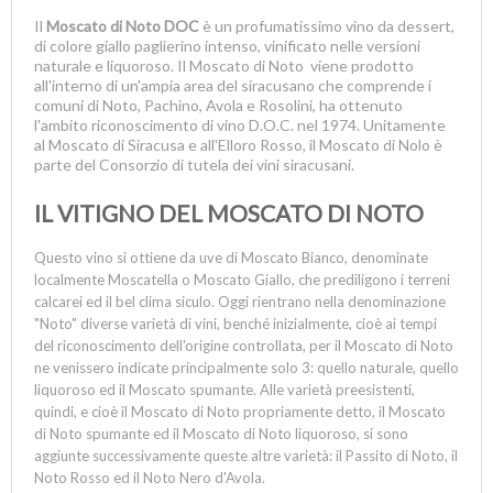
Il
Moscato di Noto DOC
è un profumatissimo vino da dessert,
di colore giallo paglierino intenso, vinificato nelle versioni
naturale e liquoroso. Il Moscato di Noto viene prodotto
all'interno di un'ampia area del siracusano che comprende i
comuni di Noto, Pachino, Avola e Rosolini, ha ottenuto
l'ambito riconoscimento di vino D.O.C. nel 1974. Unitamente
al Moscato di Siracusa e all'Elloro Rosso, il Moscato di Nolo è
parte del Consorzio di tutela dei vini siracusani.
IL VITIGNO DEL MOSCATO DI NOTO
Questo vino si ottiene da uve di Moscato Bianco, denominate
localmente Moscatella o Moscato Giallo, che prediligono i terreni
calcarei ed il bel clima siculo.
Oggi rientrano nella denominazione
"Noto" diverse varietà di vini, benché inizialmente, cioè ai tempi
del riconoscimento dell'origine controllata, per il Moscato di Noto
ne venissero indicate principalmente solo 3: quello naturale, quello
liquoroso ed il Moscato spumante.
Alle varietà preesistenti,
quindi, e cioè il Moscato di Noto propriamente detto, il Moscato
di Noto spumante ed il Moscato di Noto liquoroso, si sono
aggiunte successivamente queste altre varietà: il Passito di Noto, il
Noto Rosso ed il Noto Nero d'Avola.