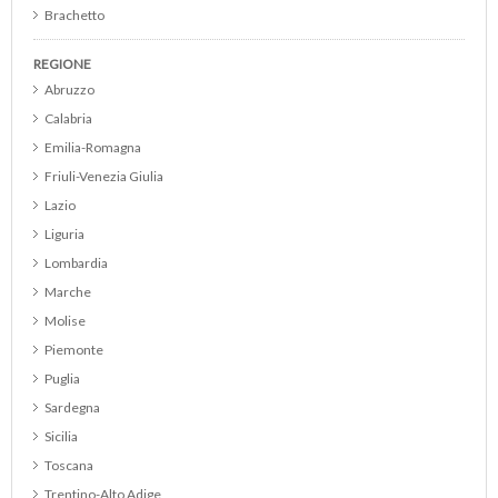
Brachetto
Brunello di Montalcino
REGIONE
Cabernet
Abruzzo
Cabernet Franc
Calabria
Cabernet Merlot
Emilia-Romagna
Cabernet Sauvignon
Friuli-Venezia Giulia
Cannonau
Lazio
Catarratto
Liguria
Cerasuolo d Abruzzo DOC
Lombardia
Cerasuolo di Vittoria DOCG
Marche
Chardonnay
Molise
Chianti
Piemonte
Chianti Classico
Puglia
Chianti Classico Riserva
Sardegna
Cirò
Sicilia
Colli Euganei DOC
Toscana
Collina del Milanese IGP
Trentino-Alto Adige