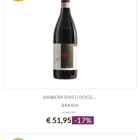
BARBERA D'ASTI DOCG ...
BRAIDA
ESAURITO
€ 62,59
€ 51,95
-17%