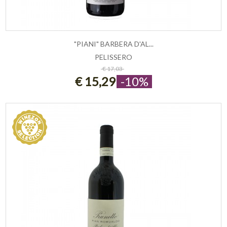
"PIANI" BARBERA D'AL...
PELISSERO
ESAURITO
€ 17,03
€ 15,29
-10%