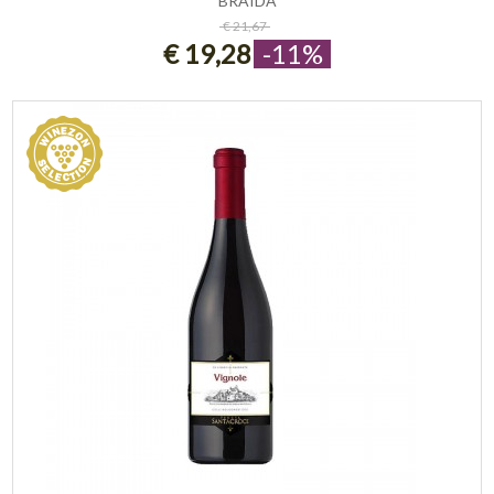
BRAIDA
ESAURITO
€ 21,67
€ 19,28
-11%