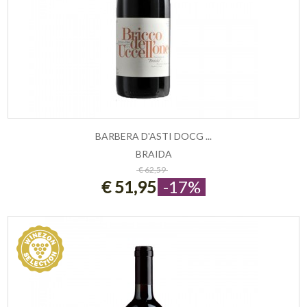
BARBERA D'ASTI DOCG ...
BRAIDA
ESAURITO
€ 62,59
€ 51,95
-17%