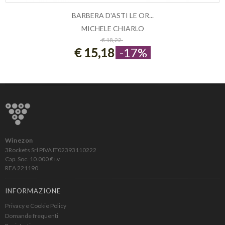
BARBERA D'ASTI LE OR...
MICHELE CHIARLO
ESAURITO
€ 18,22
€ 15,18
-17%
Winezon
3Rockets Srl PIVA IT02393110222
Cap. Soc. 10.000 € i.v.
REA 221190
INFORMAZIONE
Privacy e Cookie Policy
Domande frequenti