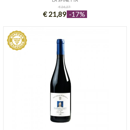
LA SPINETTA
ESAURITO
€ 26,27
€ 21,89
-17%