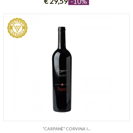
€ 29,59
-10%
"CARPANÈ" CORVINA I...