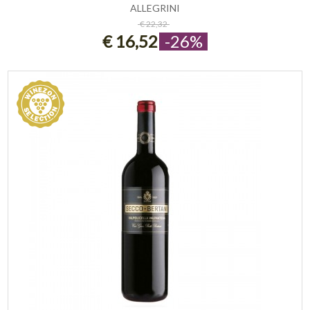
ALLEGRINI
ESAURITO
€ 22,32
€ 16,52
-26%