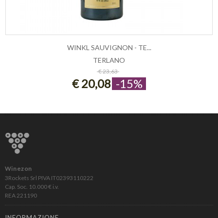
WINKL SAUVIGNON - TE...
TERLANO
ESAURITO
€ 23,63
€ 20,08
-15%
Winezon
3Rockets Srl PIVA IT02393110222
Cap. Soc. 10.000 € i.v.
REA 221190
INFORMAZIONE