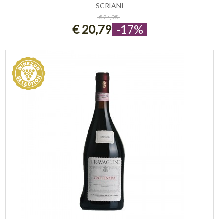
SCRIANI
ESAURITO
€ 24,95
€ 20,79
-17%