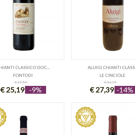
HIANTI CLASSICO DOC...
ALUIGI CHIANTI CLASS.
FONTODI
LE CINCIOLE
ESAURITO
ESAURITO
€ 27,59
€ 31,79
€ 25,19
-9%
€ 27,39
-14%