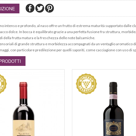
IZIONE
no intenso e profondo, al naso offre un frutto di estrema maturità supportato dalle clas
acco dolce. In bocca è equilibrato grazie a una perfetta fusione fra struttura, morbidez
di della frutta matura e la freschezza delle note balsamiche.
 sensoriali di grande struttura e morbidezza accompagnati da un ventaglio aromatico di 
maggi, con particolare predilezione per quelli saporiti, come cacciagione con uso di sp
 PRODOTTI