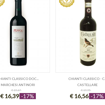
HIANTI CLASSICO DOC...
CHIANTI CLASSICO - C.
MARCHESI ANTINORI
CASTELLARE
ESAURITO
ESAURITO
€ 19,67
€ 19,95
€ 16,39
-17%
€ 16,56
-17%