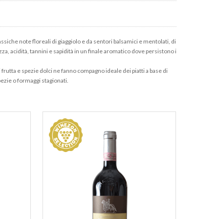
siche note floreali di giaggiolo e da sentori balsamici e mentolati, di
za, acidità, tannini e sapidità in un finale aromatico dove persistono i
frutta e spezie dolci ne fanno compagno ideale dei piatti a base di
ezie o formaggi stagionati.