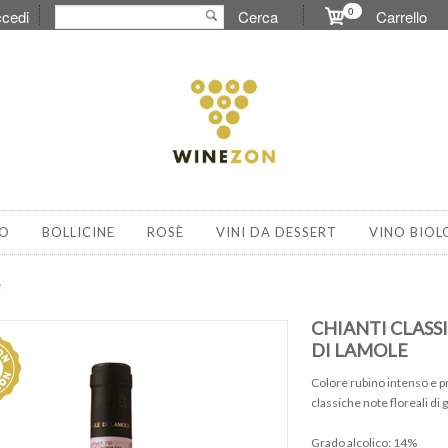
0
cedi
Cerca
Carrello
O
BOLLICINE
ROSÈ
VINI DA DESSERT
VINO BIOL
e
CHIANTI CLASS
DI LAMOLE
Colore rubino intenso e pr
classiche note floreali di 
Grado alcolico: 14%