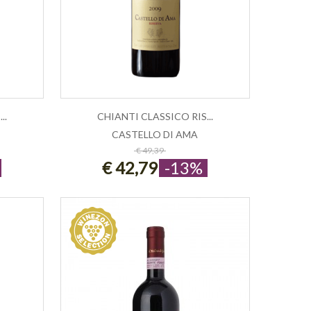
..
CHIANTI CLASSICO RIS...
CASTELLO DI AMA
ESAURITO
€ 49,39
€ 42,79
-13%