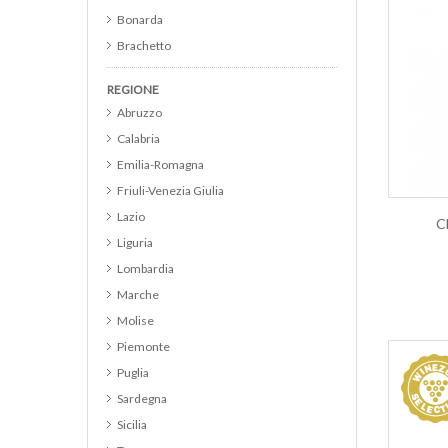
Bonarda
Brachetto
Brunello di Montalcino
REGIONE
Cabernet
Abruzzo
Cabernet Franc
Calabria
Cabernet Merlot
Emilia-Romagna
Cabernet Sauvignon
Friuli-Venezia Giulia
Cannonau
Lazio
C
Catarratto
Liguria
Cerasuolo d Abruzzo DOC
Lombardia
Cerasuolo di Vittoria DOCG
Marche
Chardonnay
Molise
Chianti
Piemonte
Chianti Classico
Puglia
Chianti Classico Riserva
Sardegna
Cirò
Sicilia
Colli Euganei DOC