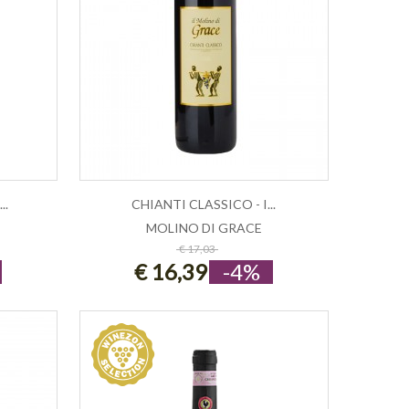
..
CHIANTI CLASSICO - I...
MOLINO DI GRACE
ESAURITO
€ 17,03
€ 16,39
-4%