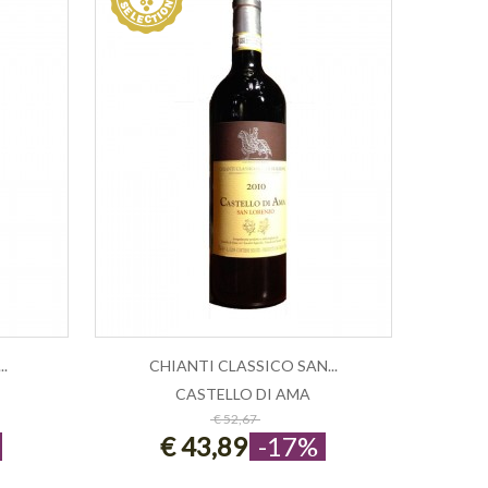
..
CHIANTI CLASSICO SAN...
CASTELLO DI AMA
ESAURITO
€ 52,67
€ 43,89
-17%