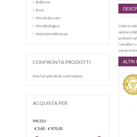
Bollicine
DESCR
Rosè
Vini da dessert
Colore rubi
Vino Biologico
spezie e tab
Selezione Winezon
profumi cal
I caratteri
carne e for
ALTRI
CONFRONTA PRODOTTI
Non hai articoli da confrontare.
ACQUISTA PER
PREZZO