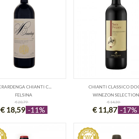
ERARDENGA CHIANTI C...
CHIANTI CLASSICO DOC.
FELSINA
WINEZON SELECTIO
ESAURITO
ESAURITO
€ 20,79
€ 14,30
€ 18,59
-11%
€ 11,87
-17%