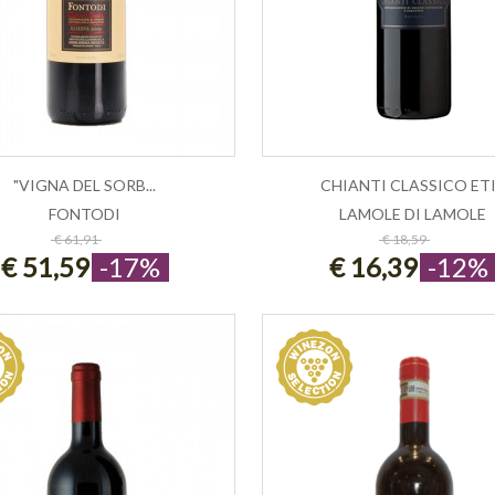
"VIGNA DEL SORB...
CHIANTI CLASSICO ETI.
FONTODI
LAMOLE DI LAMOLE
ESAURITO
ESAURITO
€ 61,91
€ 18,59
€ 51,59
-17%
€ 16,39
-12%