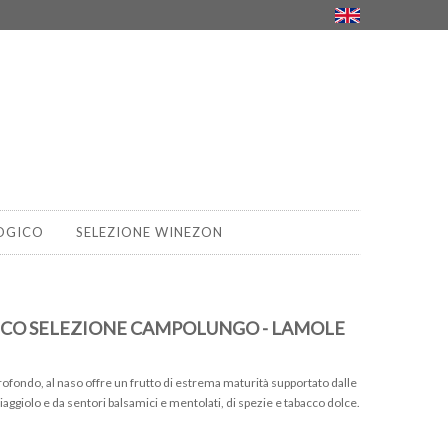
OGICO
SELEZIONE WINEZON
ICO SELEZIONE CAMPOLUNGO - LAMOLE
ofondo, al naso offre un frutto di estrema maturità supportato dalle
giaggiolo e da sentori balsamici e mentolati, di spezie e tabacco dolce.