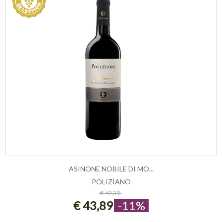
ASINONE NOBILE DI MO...
POLIZIANO
ESAURITO
€ 49,39
€ 43,89
-11%