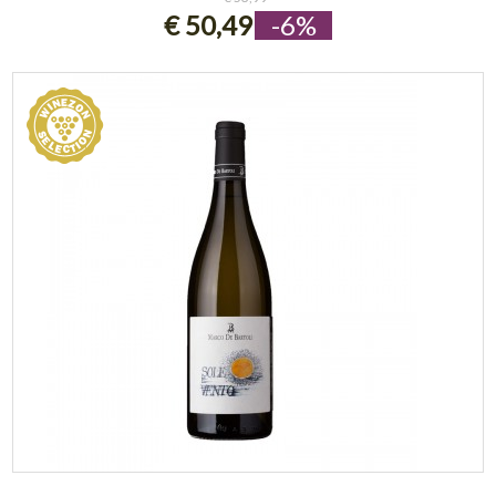
€ 50,49
-6%