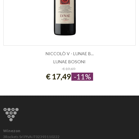
NICCOLÒ V - LUNAE B...
LUNAE BOSONI
ESAURITO
€ 19,69
€ 17,49
-11%
Winezon
3Rockets Srl PIVA IT02393110222