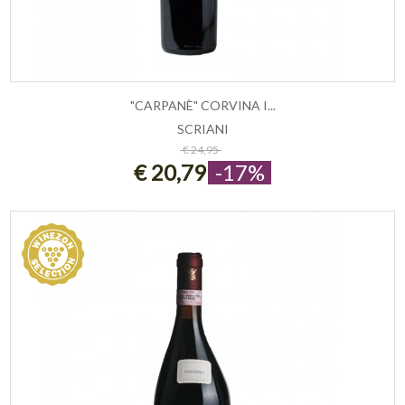
"CARPANÈ" CORVINA I...
SCRIANI
ESAURITO
€ 24,95
€ 20,79
-17%