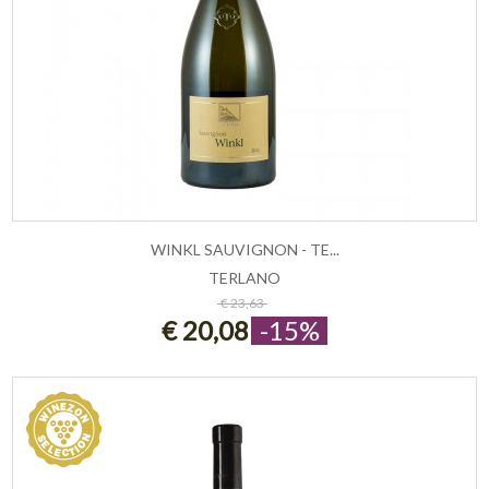
WINKL SAUVIGNON - TE...
TERLANO
ESAURITO
€ 23,63
€ 20,08
-15%