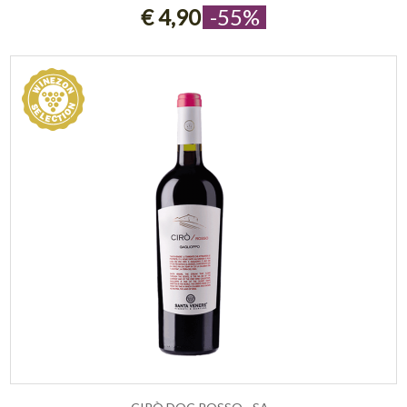
€ 4,90
-55%