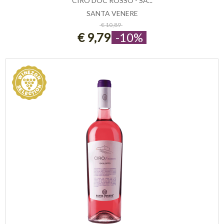
CIRÒ DOC ROSSO - SA...
SANTA VENERE
ESAURITO
€ 10,89
€ 9,79
-10%