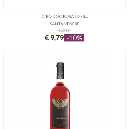
CIRÒ DOC ROSATO - S...
SANTA VENERE
ESAURITO
€ 10,89
€ 9,79
-10%