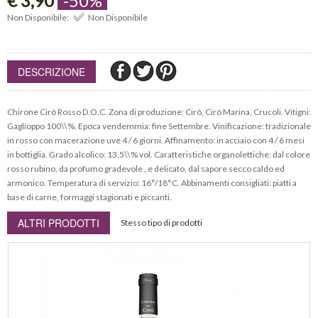
€ 3,90
-50%
Non Disponibile:
Non Disponibile
DESCRIZIONE
Chirone Cirò Rosso D.O.C. Zona di produzione: Cirò, Cirò Marina, Crucoli. Vitigni:
Gaglioppo 100\\%. Epoca vendemmia: fine Settembre. Vinificazione: tradizionale
in rosso con macerazione uve 4 / 6 giorni. Affinamento: in acciaio con 4 / 6 mesi
in bottiglia. Grado alcolico: 13,5\\% vol. Caratteristiche organolettiche: dal colore
rosso rubino, da profumo gradevole , e delicato, dal sapore secco caldo ed
armonico. Temperatura di servizio: 16°/18°C. Abbinamenti consigliati: piatti a
base di carne, formaggi stagionati e piccanti.
ALTRI PRODOTTI
Stesso tipo di prodotti