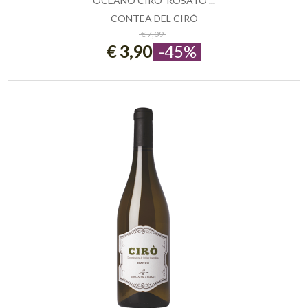
OCEANO CIRO' ROSATO ...
CONTEA DEL CIRÒ
ESAURITO
€ 7,09
€ 3,90
-45%