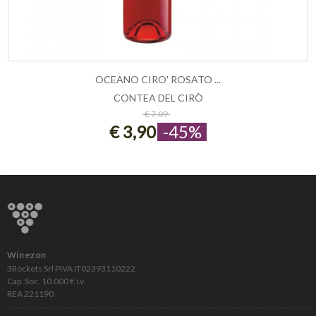
OCEANO CIRO' ROSATO ...
CONTEA DEL CIRÒ
ESAURITO
€ 7,09
€ 3,90
-45%
Winezon
3Rockets Srl PIVA IT02393110222
Cap. Soc. 10.000 € i.v.
REA 221190