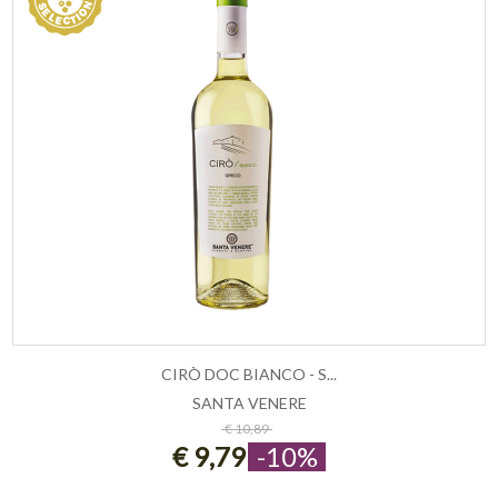
CIRÒ DOC BIANCO - S...
SANTA VENERE
ESAURITO
€ 10,89
€ 9,79
-10%