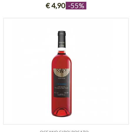
€ 4,90
-55%