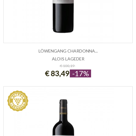
LÖWENGANG CHARDONNA...
ALOIS LAGEDER
ESAURITO
€ 100,19
€ 83,49
-17%