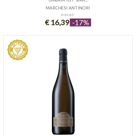
MARCHESI ANTINORI
ESAURITO
€ 19,67
€ 16,39
-17%