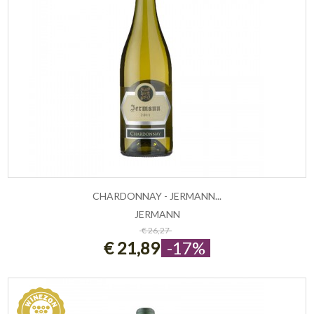
CHARDONNAY - JERMANN...
JERMANN
ESAURITO
€ 26,27
€ 21,89
-17%