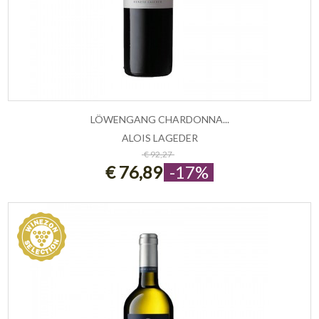
LÖWENGANG CHARDONNA...
ALOIS LAGEDER
ESAURITO
€ 92,27
€ 76,89
-17%