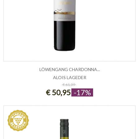
LÖWENGANG CHARDONNA...
ALOIS LAGEDER
ESAURITO
€ 61,39
€ 50,95
-17%