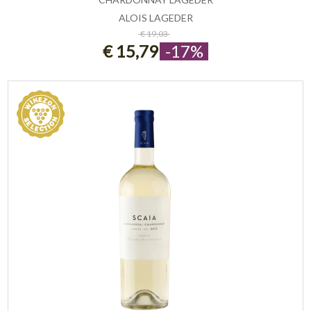
ALOIS LAGEDER
ESAURITO
€ 19,03
€ 15,79
-17%