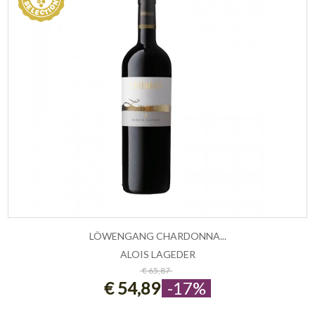
LÖWENGANG CHARDONNA...
ALOIS LAGEDER
ESAURITO
€ 65,87
€ 54,89
-17%