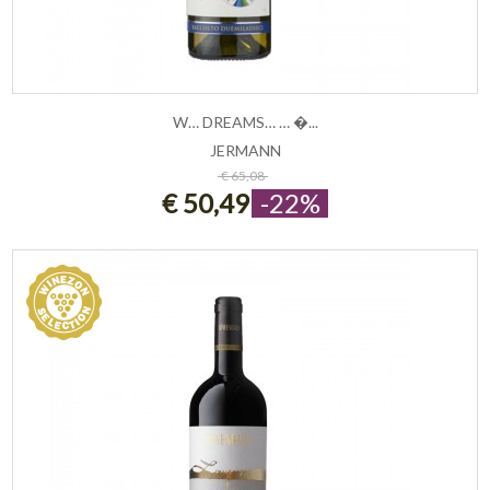
W… DREAMS… … �...
JERMANN
ESAURITO
€ 65,08
€ 50,49
-22%