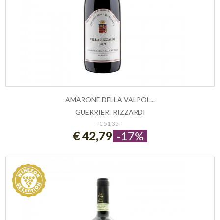
AMARONE DELLA VALPOL...
GUERRIERI RIZZARDI
ESAURITO
€ 51,35
€ 42,79
-17%