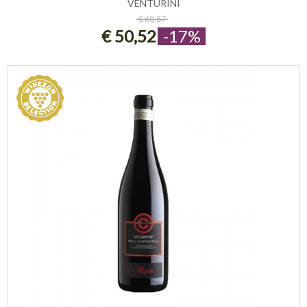
VENTURINI
ESAURITO
€ 60,87
€ 50,52
-17%