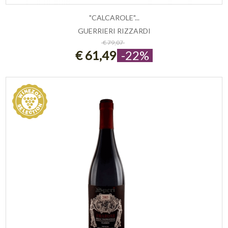
"CALCAROLE"...
GUERRIERI RIZZARDI
ESAURITO
€ 79,07
€ 61,49
-22%