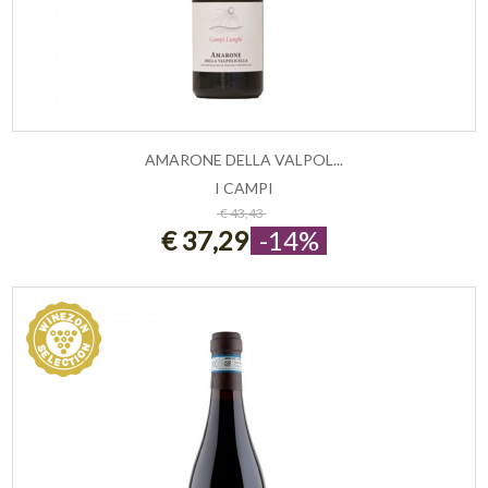
AMARONE DELLA VALPOL...
I CAMPI
ESAURITO
€ 43,43
€ 37,29
-14%