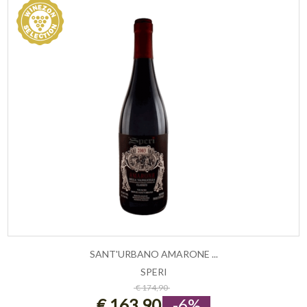
SANT'URBANO AMARONE ...
SPERI
ESAURITO
€ 174,90
€ 163,90
-6%