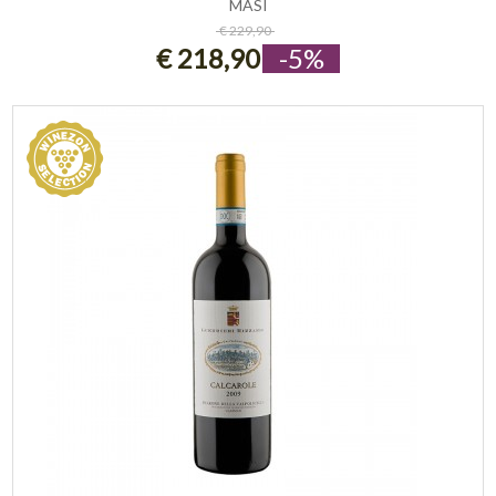
MASI
ESAURITO
€ 229,90
€ 218,90
-5%