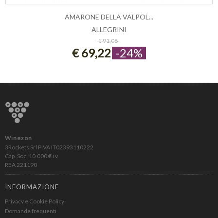
AMARONE DELLA VALPOL...
ALLEGRINI
ESAURITO
€ 91,08
€ 69,22
-24%
Winezon
3Rockets Srl PIVA IT02393110222
Cap. Soc. 10.000 € i.v.
REA 221190
INFORMAZIONE
Privacy e Cookie Policy
Domande frequenti