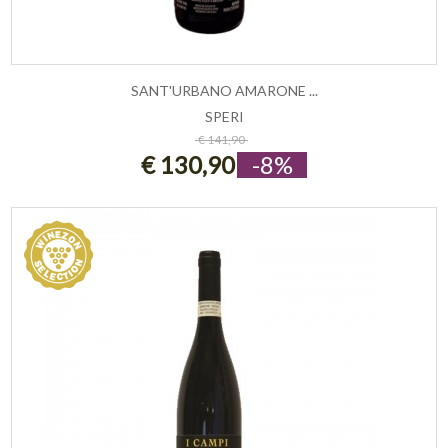
SANT'URBANO AMARONE ...
SPERI
ESAURITO
€ 141,90
€ 130,90
-8%