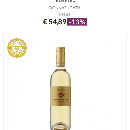
"BEN RYÉ"...
DONNAFUGATA
ESAURITO
€ 63,23
€ 54,89
-13%