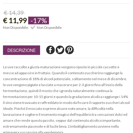
€ 14,39
€ 11,99
-17%
Non Disponibile:
Non Disponibile
DESCRIZIONE
Le uve raccolte a giusta maturazione vengono riposte in piccole cassette e
messe ad appassire in fruttaio. Quando il contenuto zuccherino raggiunge la
concentrazione di 18% di alcool potenziale, solitamente nel mese di dicembre,
le uve vengono pigiate e lasciate a macerare per 2-3 giorni fino all'inizio della
fermentazione, quindi il mosto che sgronda naturalmente continua la
fermentazione per 10-15 giorni e quando la gradazione alcolica raggiunge i 14%
il vino viene travasato e raffreddato in modo da fissare il rapporto zuccheri alcool
ideale. Poiché il moscato esprime alcune note amare, la difficoltà nella
lavorazione è cogliere il momento magico dell'equilibrio tra sensazioni dolci ed
amare che rende questo passito, seppur dal contenuto alcolico importante,
estremamente piacevole e di facile beva. L'imbottigliamento avviene nella
primavera successiva alla vendemmia.