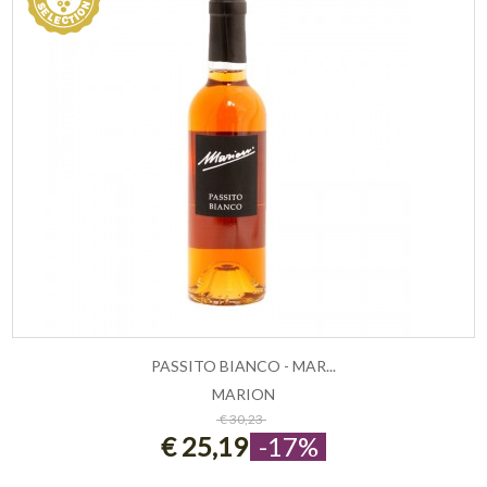
PASSITO BIANCO - MAR...
MARION
ESAURITO
€ 30,23
€ 25,19
-17%