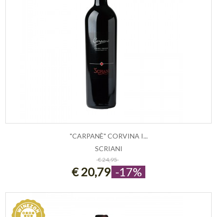
"CARPANÈ" CORVINA I...
SCRIANI
ESAURITO
€ 24,95
€ 20,79
-17%