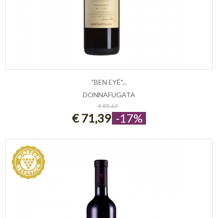
"BEN EYÉ"...
DONNAFUGATA
ESAURITO
€ 85,67
€ 71,39
-17%