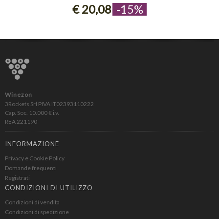
€ 20,08
-15%
Winezon
3Rockets Srl PIVA IT02393110222
Cap. Soc. 10.000 € i.v.
REA 221190
INFORMAZIONE
Privacy e Cookie Policy
Domande frequenti
Registrati
CONDIZIONI DI UTILIZZO
Condizioni di vendita
Condizioni di spedizione