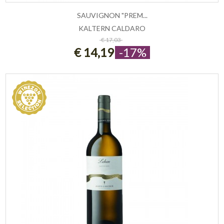
SAUVIGNON "PREM...
KALTERN CALDARO
ESAURITO
€ 17,03
€ 14,19
-17%