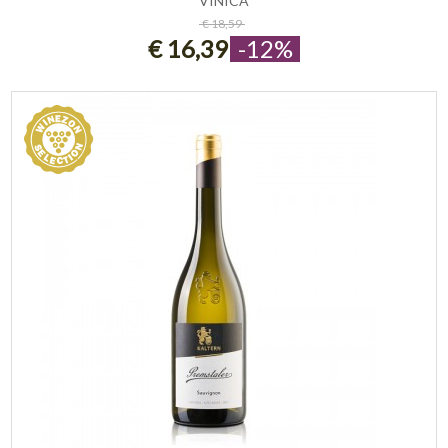
VINICA
ESAURITO
€ 18,59
€ 16,39
-12%