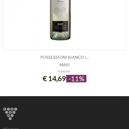
POSSESSIONI BIANCO I...
MASI
ESAURITO
€ 16,50
€ 14,69
-11%
Winezon