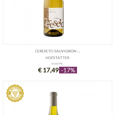
CERESETO SAUVIGNON -...
HOFSTATTER
ESAURITO
€ 20,99
€ 17,49
-17%