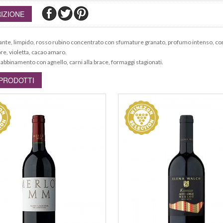
IZIONE
lante, limpido, rosso rubino concentrato con sfumature granato, profumo intenso, comp
e, violetta, cacao amaro.
 abbinamento con agnello, carni alla brace, formaggi stagionati.
 PRODOTTI