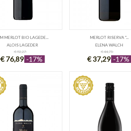
M MERLOT BIO LAGEDE...
MERLOT RISERVA "...
ALOIS LAGEDER
ELENA WALCH
ESAURITO
ESAURITO
€ 92,27
€ 44,75
€ 76,89
-17%
€ 37,29
-17%