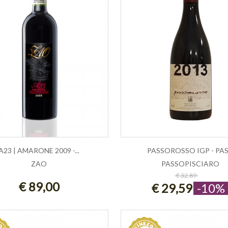
A23 | AMARONE 2009 -...
PASSOROSSO IGP - PAS.
ZAO
PASSOPISCIARO
GIUNGI AL CARRELLO
ESAURITO
€ 32,89
€ 89,00
€ 29,59
-10%