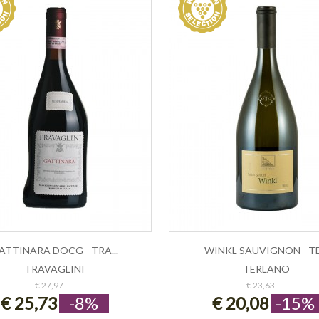
ATTINARA DOCG - TRA...
WINKL SAUVIGNON - TE.
TRAVAGLINI
TERLANO
ESAURITO
ESAURITO
€ 27,97
€ 23,63
€ 25,73
-8%
€ 20,08
-15%