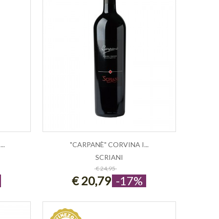
..
"CARPANÈ" CORVINA I...
SCRIANI
ESAURITO
€ 24,95
€ 20,79
-17%