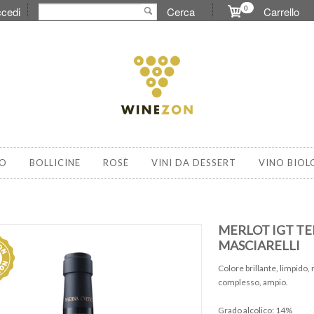
0
cedi
Cerca
Carrello
O
BOLLICINE
ROSÈ
VINI DA DESSERT
VINO BIOL
MERLOT IGT TE
MASCIARELLI
Colore brillante, limpido
complesso, ampio.
Grado alcolico: 14%