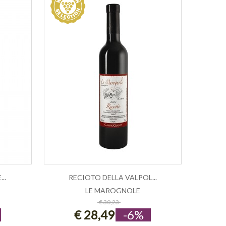
..
RECIOTO DELLA VALPOL...
LE MAROGNOLE
ESAURITO
€ 30,23
€ 28,49
-6%