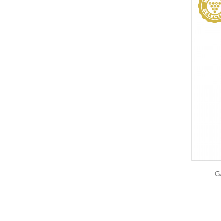
Monferrato Dolcetto DOC
Montecucco Rosso
Montepulciano
Montepulciano d Abruzzo
Morellino di Scansano DOCG
Moscato
Moscato d Asti
Moscato di Noto
Muffato di vermentino
Muller Thurgau
Nebbiolo
Nero d Avola
Nero di Troia
G
Noto Rosso
Oltrepò Pavese DOC
Paestum
Passerina