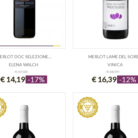
ERLOT DOC SELEZIONE...
MERLOT LAME DEL SORB.
ELENA WALCH
VINICA
ESAURITO
ESAURITO
€ 17,03
€ 18,59
€ 14,19
-17%
€ 16,39
-12%