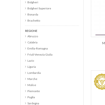
Bolgheri
Bolgheri Superiore
Bonarda
Brachetto
Brunello di Montalcino
REGIONE
Cabernet
Abruzzo
Cabernet Franc
Calabria
M
Cabernet Merlot
Emilia-Romagna
Cabernet Sauvignon
Friuli-Venezia Giulia
Cannonau
Lazio
Catarratto
Liguria
Cerasuolo d Abruzzo DOC
Lombardia
Cerasuolo di Vittoria DOCG
Marche
Chardonnay
Molise
Chianti
Piemonte
Chianti Classico
Puglia
Chianti Classico Riserva
Sardegna