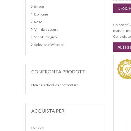
Rosso
DESCR
Bollicine
Rosè
Colore bril
Vini da dessert
matura, mor
Consigliato
Vino Biologico
Selezione Winezon
ALTRI
CONFRONTA PRODOTTI
Non hai articoli da confrontare.
ACQUISTA PER
PREZZO