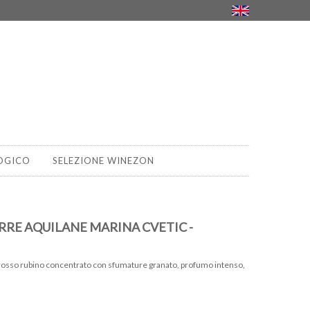
OGICO
SELEZIONE WINEZON
RRE AQUILANE MARINA CVETIC -
, rosso rubino concentrato con sfumature granato, profumo intenso,