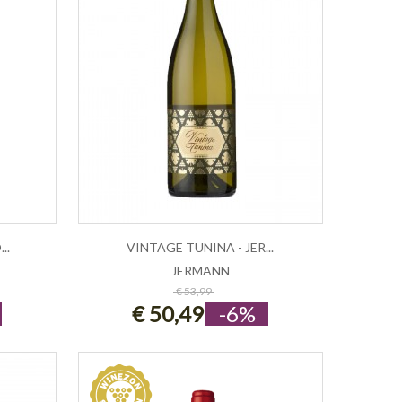
..
VINTAGE TUNINA - JER...
JERMANN
ESAURITO
€ 53,99
€ 50,49
-6%