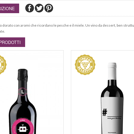
IZIONE
lo dorato con aromi che ricordano le pesche e il miele. Un vino da dessert, ben strutt
ate.
 PRODOTTI