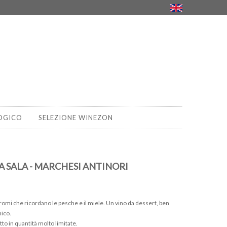
OGICO
SELEZIONE WINEZON
 SALA - MARCHESI ANTINORI
romi che ricordano le pesche e il miele. Un vino da dessert, ben
ico.
tto in quantità molto limitate.