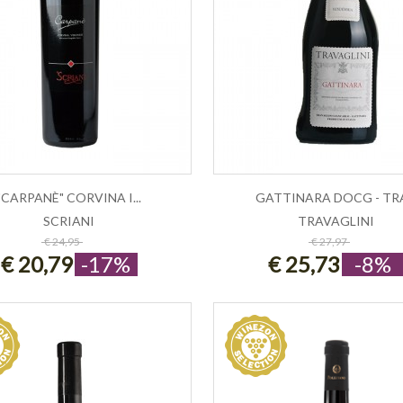
"CARPANÈ" CORVINA I...
GATTINARA DOCG - TRA.
SCRIANI
TRAVAGLINI
ESAURITO
ESAURITO
€ 24,95
€ 27,97
€ 20,79
-17%
€ 25,73
-8%