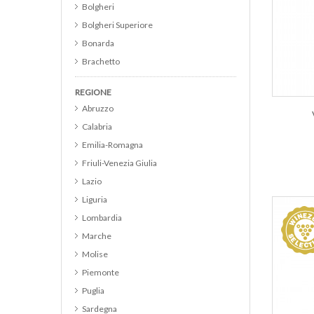
Bolgheri
Bolgheri Superiore
Bonarda
Brachetto
Brunello di Montalcino
REGIONE
Cabernet
Abruzzo
Cabernet Franc
Calabria
Cabernet Merlot
AG
Emilia-Romagna
Cabernet Sauvignon
Friuli-Venezia Giulia
Cannonau
Lazio
Catarratto
Liguria
Cerasuolo d Abruzzo DOC
Lombardia
Cerasuolo di Vittoria DOCG
Marche
Chardonnay
Molise
Chianti
Piemonte
Chianti Classico
Puglia
Chianti Classico Riserva
Sardegna