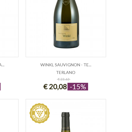
..
WINKL SAUVIGNON - TE...
TERLANO
ESAURITO
€ 23,63
€ 20,08
-15%