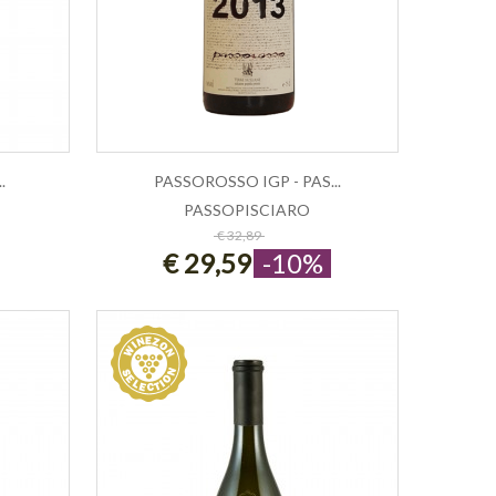
.
PASSOROSSO IGP - PAS...
PASSOPISCIARO
LLO
ESAURITO
€ 32,89
€ 29,59
-10%