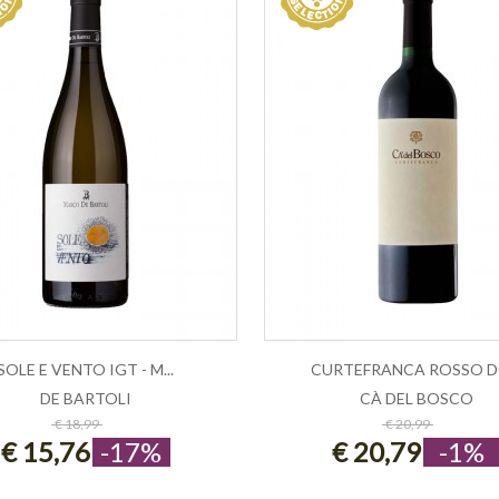
SOLE E VENTO IGT - M...
CURTEFRANCA ROSSO DO
DE BARTOLI
CÀ DEL BOSCO
ESAURITO
ESAURITO
€ 18,99
€ 20,99
€ 15,76
-17%
€ 20,79
-1%