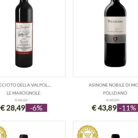
ECIOTO DELLA VALPOL...
ASINONE NOBILE DI MO.
LE MAROGNOLE
POLIZIANO
ESAURITO
ESAURITO
€ 30,23
€ 49,39
€ 28,49
-6%
€ 43,89
-11%