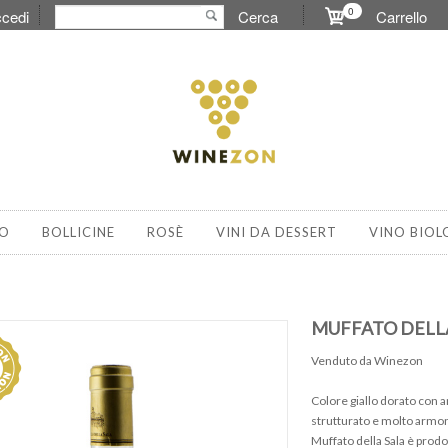
0
cedi
Cerca
Carrello
O
BOLLICINE
ROSÈ
VINI DA DESSERT
VINO BIOL
MUFFATO DELLA
Venduto da Winezon
Colore giallo dorato con a
strutturato e molto armon
Muffato della Sala è prodo