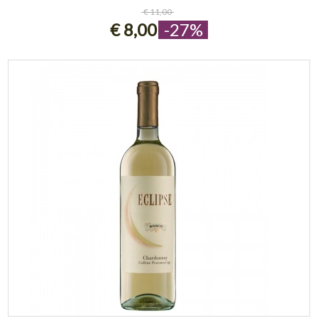
ESAURITO
€ 11,00
€ 8,00
-27%