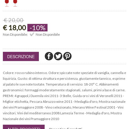
€ 20,00
€ 18,00
-10%
Non Disponibile:
Non Disponibile
DESCRIZIONE
Colore: rosso rubino intenso. Odore:spiccate note speziate di vaniglia, cannella e
liquirizia. Gusto: di ottima struttura e persistenza, giustamente tannico, esprime
al palato le sue note tostate. Temperatura di servizio: 18-20° C. Abbinamenti
gastronomici: formaggi moderatamente stagionati, salumi, primi a base di carne.
PREMI: 4 grappol,i Duemila vini 2011- 3 Stelle, Guida oro i vini di Veronelli 2011 -
Miglior etichetta, Pescara Abruzzo wine 2011 - Medaglia d'oro, Mostra nazionale
dei vini Pramaggiore 2008 - Vino selezionato, Merano Wine Festival 2001 - Vini
vincitori, Vini del mediterraneo 2008 Lamezia Terme - Medaglia d'oro, Mostra
Nazionale dei vini Pramaggiore 2010