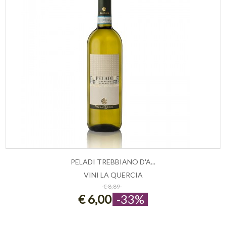
PELADI TREBBIANO D'A...
VINI LA QUERCIA
ESAURITO
€ 8,89
€ 6,00
-33%