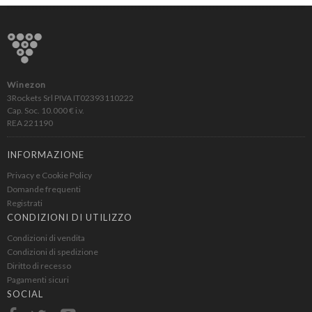
Winezon
3Rockets Srl PIVA IT02393110222
Cap. Soc. 10.000 € i.v.
REA 221190
INFORMAZIONE
Privacy e Cookie Policy
Domande frequenti
Registrati
CONDIZIONI DI UTILIZZO
Condizioni di vendita
Condizioni di spedizione
Diritto di recesso
Pagamenti sicuri
SOCIAL