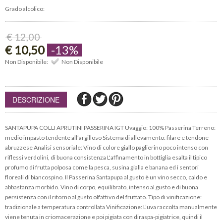
Grado alcolico:
€ 12,00
€ 10,50
-13%
Non Disponibile:
Non Disponibile
DESCRIZIONE
SANTAPUPA COLLI APRUTINI PASSERINA IGT Uvaggio: 100% Passerina Terreno:
medio impasto tendente all’argilloso Sistema di allevamento: filare e tendone
abruzzese Analisi sensoriale: Vino di colore giallo paglierino poco intenso con
riflessi verdolini, di buona consistenza L'affinamento in bottiglia esalta il tipico
profumo di frutta polposa come la pesca, susina gialla e banana ed i sentori
floreali di biancospino. Il Passerina Santapupa al gusto è un vino secco, caldo e
abbastanza morbido. Vino di corpo, equilibrato, intenso al gusto e di buona
persistenza con il ritorno al gusto olfattivo del fruttato. Tipo di vinificazione:
tradizionale a temperatura controllata Vinificazione: L’uva raccolta manualmente
viene tenuta in criomacerazione e poi pigiata con diraspa-pigiatrice, quindi il