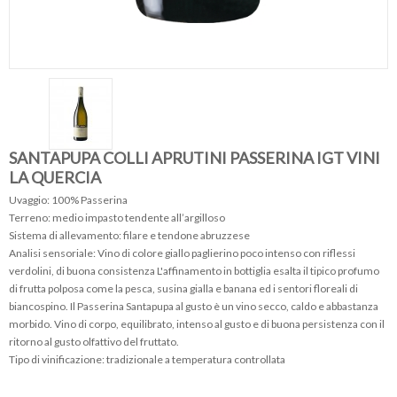
SANTAPUPA COLLI APRUTINI PASSERINA IGT VINI
LA QUERCIA
Uvaggio: 100% Passerina
Terreno: medio impasto tendente all’argilloso
Sistema di allevamento: filare e tendone abruzzese
Analisi sensoriale: Vino di colore giallo paglierino poco intenso con riflessi
verdolini, di buona consistenza L'affinamento in bottiglia esalta il tipico profumo
di frutta polposa come la pesca, susina gialla e banana ed i sentori floreali di
biancospino. Il Passerina Santapupa al gusto è un vino secco, caldo e abbastanza
morbido. Vino di corpo, equilibrato, intenso al gusto e di buona persistenza con il
ritorno al gusto olfattivo del fruttato.
Tipo di vinificazione: tradizionale a temperatura controllata