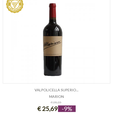
VALPOLICELLA SUPERIO...
MARION
ESAURITO
€ 28,23
€ 25,69
-9%