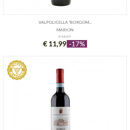
VALPOLICELLA "BORGOM...
MARION
ESAURITO
€ 14,39
€ 11,99
-17%