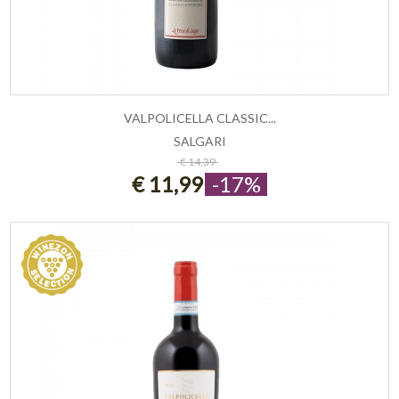
VALPOLICELLA CLASSIC...
SALGARI
ESAURITO
€ 14,39
€ 11,99
-17%