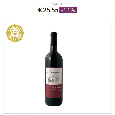
ESAURITO
€ 28,71
€ 25,55
-11%