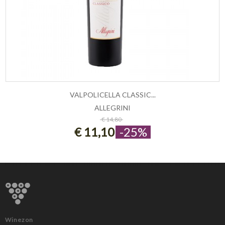
VALPOLICELLA CLASSIC...
ALLEGRINI
ESAURITO
€ 14,80
€ 11,10
-25%
Winezon