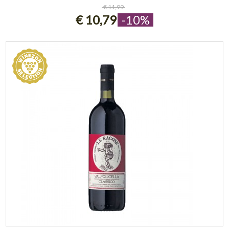
ESAURITO
€ 11,99
€ 10,79
-10%