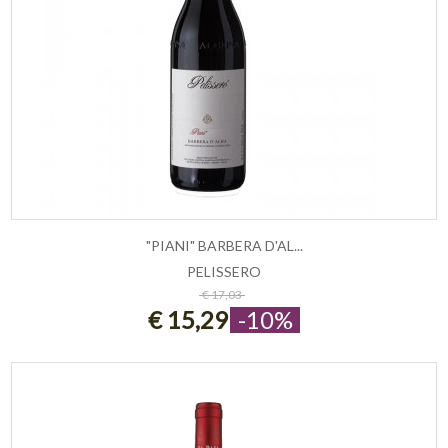
"PIANI" BARBERA D'AL...
PELISSERO
ESAURITO
€ 17,03
€ 15,29
-10%