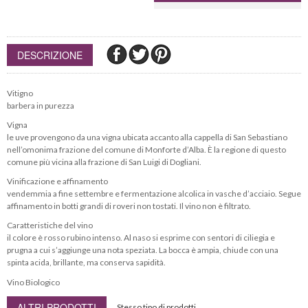
DESCRIZIONE
Vitigno
barbera in purezza
Vigna
le uve provengono da una vigna ubicata accanto alla cappella di San Sebastiano
nell’omonima frazione del comune di Monforte d’Alba. È la regione di questo
comune più vicina alla frazione di San Luigi di Dogliani.
Vinificazione e affinamento
vendemmia a fine settembre e fermentazione alcolica in vasche d’acciaio. Segue
affinamento in botti grandi di roveri non tostati. Il vino non è filtrato.
Caratteristiche del vino
il colore è rosso rubino intenso. Al naso si esprime con sentori di ciliegia e
prugna a cui s’aggiunge una nota speziata. La bocca è ampia, chiude con una
spinta acida, brillante, ma conserva sapidità.
Vino Biologico
ALTRI PRODOTTI
Stesso tipo di prodotti