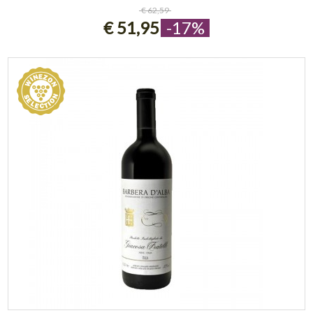
ESAURITO
€ 62,59
€ 51,95
-17%