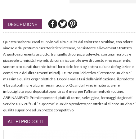
DESCRIZIONE
Questo Barbera D'Asti è un vino di alta qualità dal color rosso rubino, con odore
vinoso e dal profumo caratteristico: intenso, persistente e lievemente fruttato.
Al gusto si presenta asciutto, tranquillo di corpo, gradevole, con una morbida e
piacevole tannicità. I vigneti, da cui si ricavano le uve di questo vino eccellente,
sono molto curati durante tutto il loro ciclo fenologico (tra cui una defogliazione
completa e dei diradamenti mirati). Il tutto con l'obiettivo di ottenere un vino di
massime qualità organolettiche. Dopo le varie fasi della vinificazione, il prodotto
è lasciato affinare alcuni mesi in acciaio; Quando il vino è maturo, viene
imbottigliato e poi depositato per circa 6 mesi per l'affinamento di routine.
ABBINAMENTI: Primi importanti, piatti di carne, selvaggina, formaggi stagionati.
Servire a 18-20°C. Il “ supreme” è un vino prodotto per offrire al cliente un vino di
qualità superiore ad un prezzo competitivo.
ALTRI PRODOTTI