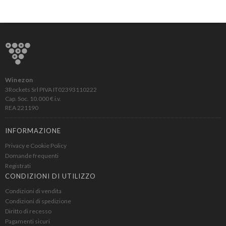
Winezon
3Rockets Srl PIVA IT02393110222
Cap. Soc. 10.000 € i.v.
REA 221190
INFORMAZIONE
Privacy e Cookie Policy
Domande frequenti
Registrati
CONDIZIONI DI UTILIZZO
Condizioni di vendita
Condizioni di spedizione
Diritto di recesso
Pagamenti sicuri