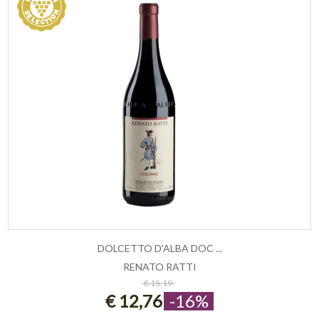
DOLCETTO D'ALBA DOC ...
RENATO RATTI
ESAURITO
€ 15,19
€ 12,76
-16%