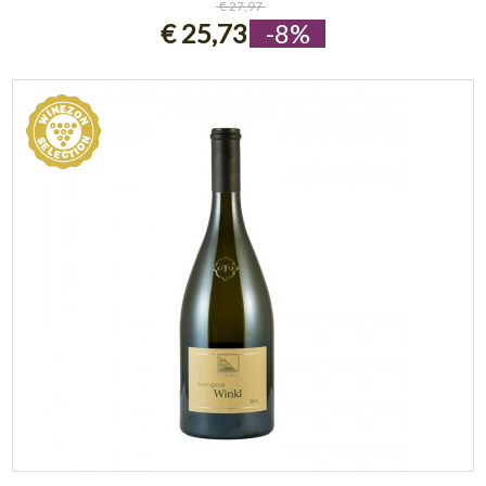
€ 27,97
€ 25,73
-8%