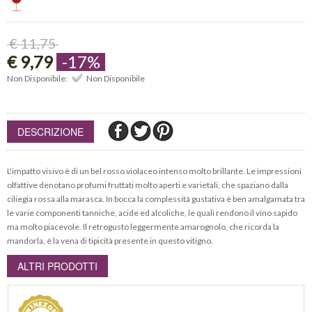
€ 11,75
€ 9,79
-17%
Non Disponibile:
Non Disponibile
DESCRIZIONE
L'impatto visivo è di un bel rosso violaceo intenso molto brillante. Le impressioni
olfattive denotano profumi fruttati molto aperti e varietali, che spaziano dalla
ciliegia rossa alla marasca. In bocca la complessità gustativa è ben amalgamata tra
le varie componenti tanniche, acide ed alcoliche, le quali rendono il vino sapido
ma molto piacevole. Il retrogusto leggermente amarognolo, che ricorda la
mandorla, è la vena di tipicità presente in questo vitigno.
ALTRI PRODOTTI