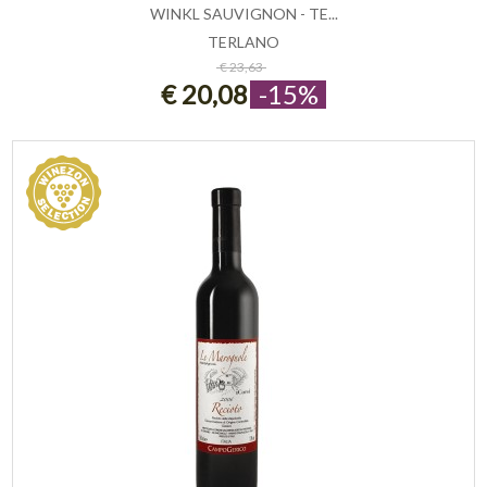
WINKL SAUVIGNON - TE...
TERLANO
ESAURITO
€ 23,63
€ 20,08
-15%