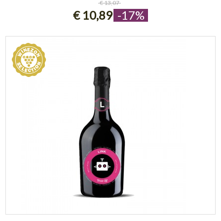
€ 13,07
€ 10,89
-17%