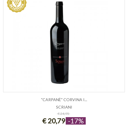
"CARPANÈ" CORVINA I...
SCRIANI
ESAURITO
€ 24,95
€ 20,79
-17%