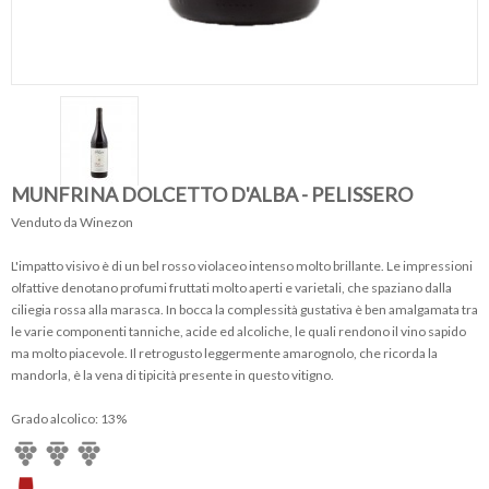
MUNFRINA DOLCETTO D'ALBA - PELISSERO
Venduto da Winezon
L'impatto visivo è di un bel rosso violaceo intenso molto brillante. Le impressioni
olfattive denotano profumi fruttati molto aperti e varietali, che spaziano dalla
ciliegia rossa alla marasca. In bocca la complessità gustativa è ben amalgamata tra
le varie componenti tanniche, acide ed alcoliche, le quali rendono il vino sapido
ma molto piacevole. Il retrogusto leggermente amarognolo, che ricorda la
mandorla, è la vena di tipicità presente in questo vitigno.
Grado alcolico: 13%