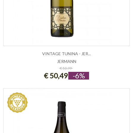
VINTAGE TUNINA - JER...
JERMANN
ESAURITO
€ 53,99
€ 50,49
-6%